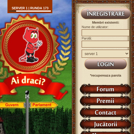
SERVER 1 | RUNDA 173
Membri existenti:
Nume de utilizator:
Parolă:
*recupereaza parola