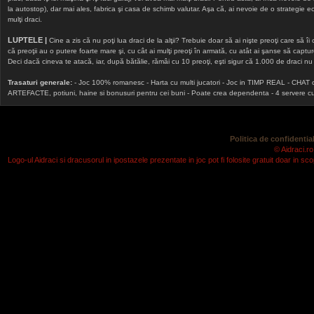
la autostop), dar mai ales, fabrica şi casa de schimb valutar. Aşa că, ai nevoie de o strategie echi
mulţi draci.
LUPTELE |
Cine a zis că nu poţi lua draci de la alţii? Trebuie doar să ai nişte preoţi care să îi
că preoţii au o putere foarte mare şi, cu cât ai mulţi preoţi în armată, cu atât ai şanse să cap
Deci dacă cineva te atacă, iar, după bătălie, rămâi cu 10 preoţi, eşti sigur că 1.000 de draci nu v
Trasaturi generale:
- Joc 100% romanesc - Harta cu multi jucatori - Joc in TIMP REAL - CHAT onlin
ARTEFACTE, potiuni, haine si bonusuri pentru cei buni - Poate crea dependenta - 4 servere cu v
Politica de confidential
© Aidraci.ro
Logo-ul Aidraci si dracusorul in ipostazele prezentate in joc pot fi folosite gratuit doar in 