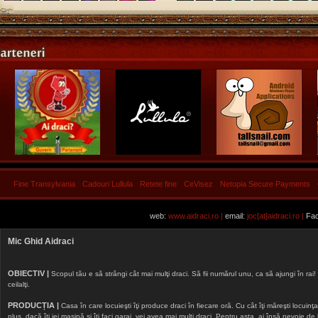
Fine Transylvania
Cadouri Lullula
Retete fine
CeVisez
Netopia Secure Payments
web:
www.aidraci.ro |
email:
joc[at]aidraci.ro |
Fac
Mic Ghid Aidraci
OBIECTIV |
Scopul tău e să strângi cât mai mulţi draci. Să fii numărul unu, ca să ajungi în rai! 
ceilalţi.
PRODUCȚIA |
Casa în care locuieşti îţi produce draci în fiecare oră. Cu cât îţi măreşti locuinţa, 
plus, dacă îţi iei maşină şi îţi faci garaj, vei avea mai mulţi draci. Pentru asta, ai însă nevoie d