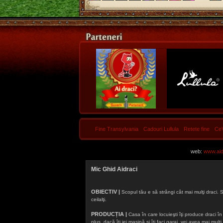
Fine Transylvania
Cadouri Lullula
Retete fine
Ce
web:
www.aidr
Mic Ghid Aidraci
OBIECTIV |
Scopul tău e să strângi cât mai mulţi draci. S
ceilalţi.
PRODUCȚIA |
Casa în care locuieşti îţi produce draci în f
plus, dacă îţi iei maşină şi îţi faci garaj, vei avea mai mu