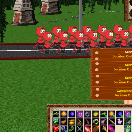
Serv
Jucători Onl
Serv
Jucători On
Serv
Jucători On
Campionat
Jucători On