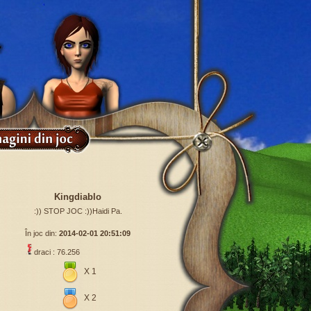
Kingdiablo
:)) STOP JOC :))Haidi Pa.
În joc din:
2014-02-01 20:51:09
draci : 76.256
X 1
X 2