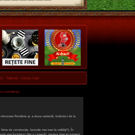
les
Tallsnail
Looney Cats
er.com/aidraci
 din minunata Românie şi, a doua variantă, furându-i de la
firma de construcţie, facturile mai mari la utilităţi?). În
a (unde mai închiriezi câte o cameră), maşina (mai iei oameni