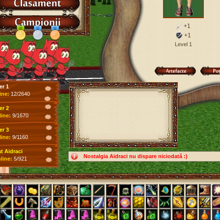
+1
+1
Level 1
er 1
ine:
12/2640
er 2
line:
9/1670
er 3
line:
9/1160
 Aidraci
Nostalgia Aidraci nu dispare niciodată :)
line:
5/921