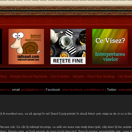
Visez
Netopia Secure Payments
Got Gremlins
Vampirix - Real Time Strategy
City Beet
aci.ro |
email:
joc[at]aidraci.ro |
Facebook:
www.facebook.com/Aidraci.ro
|
Twitter:
www.twitt
ă fii numărul unu, ca să ajungi în rai! Dracii îi poţi prinde în două feluri: prin viaţa ta de zi cu zi
iecare oră. Cu cât îţi măreşti locuinţa, cu atât vei avea mai mulţi draci (păi, câţi draci îţi fac actele, 
lţi draci. Pentru asta, ai însă nevoie de bani (ochii dracului). Bani îţi produc proprietăţile tale, cas