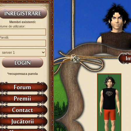
Membri existenti:
Nume de utilizator:
Parolă:
*recupereaza parola