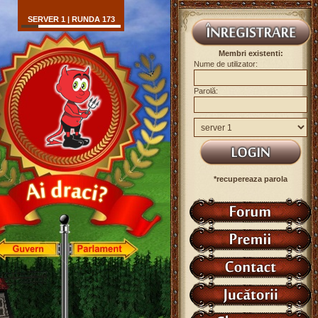
SERVER 1 | RUNDA 173
Membri existenti:
Nume de utilizator:
Parolă:
*recupereaza parola