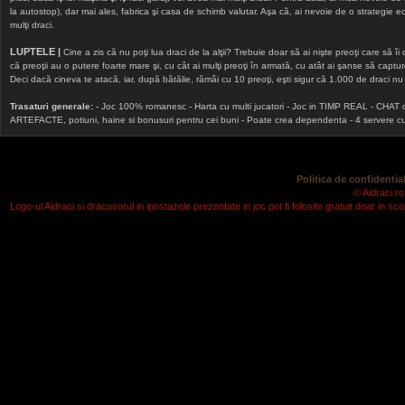
la autostop), dar mai ales, fabrica şi casa de schimb valutar. Aşa că, ai nevoie de o strategie echi
mulţi draci.
LUPTELE |
Cine a zis că nu poţi lua draci de la alţii? Trebuie doar să ai nişte preoţi care să îi
că preoţii au o putere foarte mare şi, cu cât ai mulţi preoţi în armată, cu atât ai şanse să cap
Deci dacă cineva te atacă, iar, după bătălie, rămâi cu 10 preoţi, eşti sigur că 1.000 de draci nu v
Trasaturi generale:
- Joc 100% romanesc - Harta cu multi jucatori - Joc in TIMP REAL - CHAT onlin
ARTEFACTE, potiuni, haine si bonusuri pentru cei buni - Poate crea dependenta - 4 servere cu v
Politica de confidential
© Aidraci.ro
Logo-ul Aidraci si dracusorul in ipostazele prezentate in joc pot fi folosite gratuit doar in 