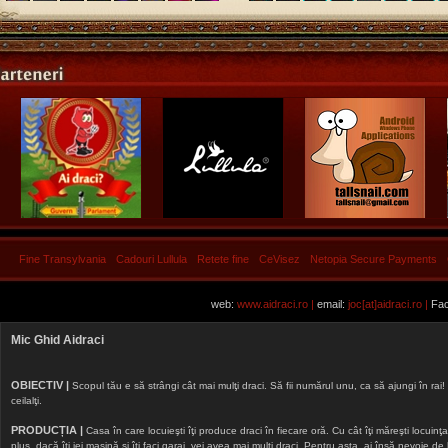
Fine Transylvania
Cadouri Lullula
Retete fine
CeVisez
Netopia Secure Payments
web:
www.aidraci.ro |
email:
joc[at]aidraci.ro |
Fac
Mic Ghid Aidraci
OBIECTIV |
Scopul tău e să strângi cât mai mulţi draci. Să fii numărul unu, ca să ajungi în rai! 
ceilalţi.
PRODUCȚIA |
Casa în care locuieşti îţi produce draci în fiecare oră. Cu cât îţi măreşti locuinţa, 
plus, dacă îţi iei maşină şi îţi faci garaj, vei avea mai mulţi draci. Pentru asta, ai însă nevoie d