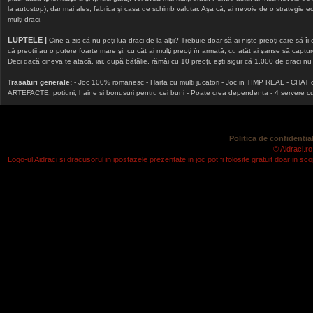
la autostop), dar mai ales, fabrica şi casa de schimb valutar. Aşa că, ai nevoie de o strategie echi
mulţi draci.
LUPTELE |
Cine a zis că nu poţi lua draci de la alţii? Trebuie doar să ai nişte preoţi care să îi
că preoţii au o putere foarte mare şi, cu cât ai mulţi preoţi în armată, cu atât ai şanse să cap
Deci dacă cineva te atacă, iar, după bătălie, rămâi cu 10 preoţi, eşti sigur că 1.000 de draci nu v
Trasaturi generale:
- Joc 100% romanesc - Harta cu multi jucatori - Joc in TIMP REAL - CHAT onlin
ARTEFACTE, potiuni, haine si bonusuri pentru cei buni - Poate crea dependenta - 4 servere cu v
Politica de confidential
© Aidraci.ro
Logo-ul Aidraci si dracusorul in ipostazele prezentate in joc pot fi folosite gratuit doar in 