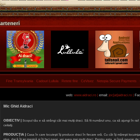
Fine Transylvania
Cadouri Lullula
Retete fine
CeVisez
Netopia Secure Payments
web:
www.aidraci.ro |
email:
joc[at]aidraci.ro |
Fac
Mic Ghid Aidraci
OBIECTIV |
Scopul tău e să strângi cât mai mulţi draci. Să fii numărul unu, ca să ajungi în rai! 
ceilalţi.
PRODUCȚIA |
Casa în care locuieşti îţi produce draci în fiecare oră. Cu cât îţi măreşti locuinţa, 
plus, dacă îţi iei maşină şi îţi faci garaj, vei avea mai mulţi draci. Pentru asta, ai însă nevoie d