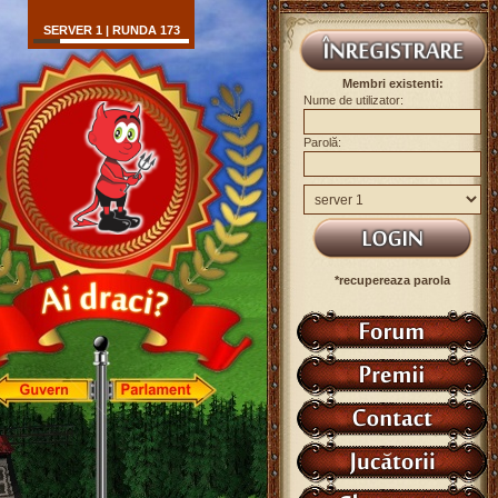
SERVER 1 | RUNDA 173
Membri existenti:
Nume de utilizator:
Parolă:
*recupereaza parola