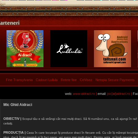
Fine Transylvania
Cadouri Lullula
Retete fine
CeVisez
Netopia Secure Payments
web:
www.aidraci.ro |
email:
joc[at]aidraci.ro |
Fac
Mic Ghid Aidraci
OBIECTIV |
Scopul tău e să strângi cât mai mulţi draci. Să fii numărul unu, ca să ajungi în rai! 
ceilalţi.
PRODUCȚIA |
Casa în care locuieşti îţi produce draci în fiecare oră. Cu cât îţi măreşti locuinţa, 
plus, dacă îţi iei maşină şi îţi faci garaj, vei avea mai mulţi draci. Pentru asta, ai însă nevoie d