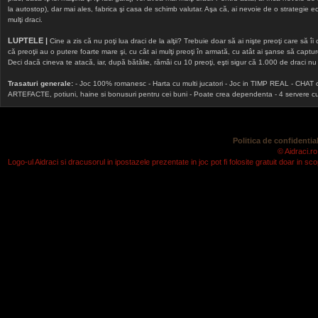
la autostop), dar mai ales, fabrica şi casa de schimb valutar. Aşa că, ai nevoie de o strategie echi
mulţi draci.
LUPTELE |
Cine a zis că nu poţi lua draci de la alţii? Trebuie doar să ai nişte preoţi care să îi
că preoţii au o putere foarte mare şi, cu cât ai mulţi preoţi în armată, cu atât ai şanse să cap
Deci dacă cineva te atacă, iar, după bătălie, rămâi cu 10 preoţi, eşti sigur că 1.000 de draci nu v
Trasaturi generale:
- Joc 100% romanesc - Harta cu multi jucatori - Joc in TIMP REAL - CHAT onlin
ARTEFACTE, potiuni, haine si bonusuri pentru cei buni - Poate crea dependenta - 4 servere cu v
Politica de confidential
© Aidraci.ro
Logo-ul Aidraci si dracusorul in ipostazele prezentate in joc pot fi folosite gratuit doar in 