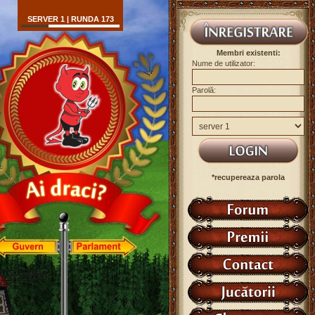
SERVER 1 | RUNDA 173
Membri existenti:
Nume de utilizator:
Parolă:
*recupereaza parola