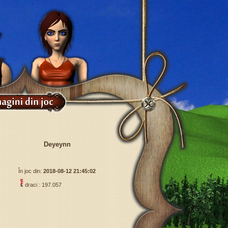
Deyeynn
În joc din:
2018-08-12 21:45:02
draci : 197.057