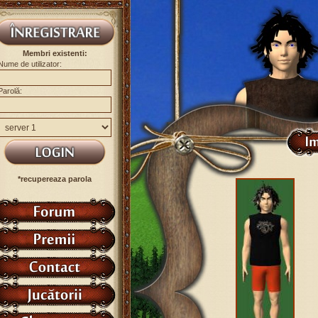
Membri existenti:
Nume de utilizator:
Parolă:
*recupereaza parola