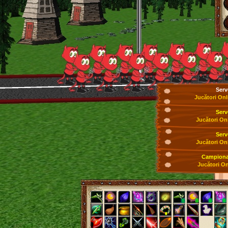
Serv
Jucători Onl
Serv
Jucători On
Serv
Jucători On
Campionat
Jucători On