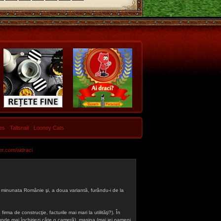
les
Tallsnail
Looney Cats
er.com/aidraci
 din minunata Românie şi, a doua variantă, furându-i de la
firma de construcţie, facturile mai mari la utilităţi?). În
a (unde mai închiriezi câte o cameră), maşina (mai iei oameni