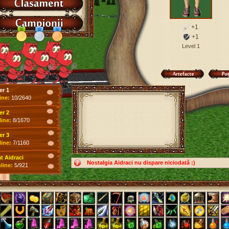
+1
+1
Level 1
er 1
ine:
10/2640
er 2
line:
8/1670
er 3
line:
7/1160
 Aidraci
Nostalgia Aidraci nu dispare niciodată :)
line:
5/921