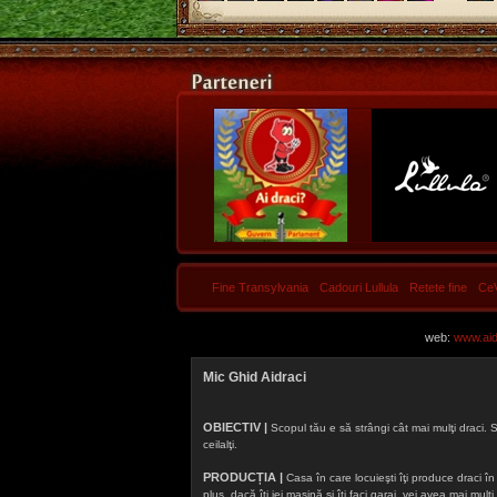
Fine Transylvania
Cadouri Lullula
Retete fine
Ce
web:
www.aidr
Mic Ghid Aidraci
OBIECTIV |
Scopul tău e să strângi cât mai mulţi draci. S
ceilalţi.
PRODUCȚIA |
Casa în care locuieşti îţi produce draci în f
plus, dacă îţi iei maşină şi îţi faci garaj, vei avea mai mu