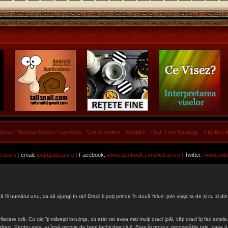
Visez
Netopia Secure Payments
Got Gremlins
Vampirix - Real Time Strategy
City Beet
aci.ro |
email:
joc[at]aidraci.ro |
Facebook:
www.facebook.com/Aidraci.ro
|
Twitter:
www.twitt
ă fii numărul unu, ca să ajungi în rai! Dracii îi poţi prinde în două feluri: prin viaţa ta de zi cu zi
iecare oră. Cu cât îţi măreşti locuinţa, cu atât vei avea mai mulţi draci (păi, câţi draci îţi fac actele, 
lţi draci. Pentru asta, ai însă nevoie de bani (ochii dracului). Bani îţi produc proprietăţile tale, cas