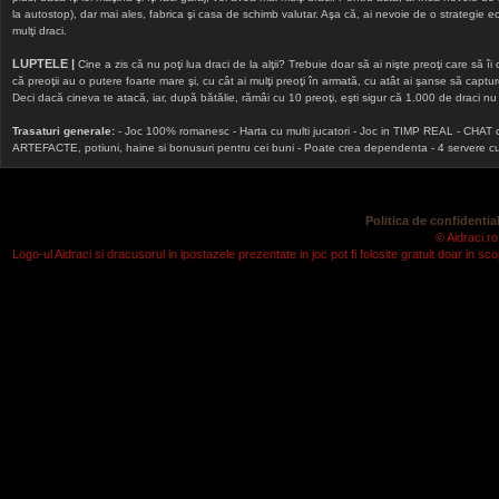
la autostop), dar mai ales, fabrica şi casa de schimb valutar. Aşa că, ai nevoie de o strategie echi
mulţi draci.
LUPTELE |
Cine a zis că nu poţi lua draci de la alţii? Trebuie doar să ai nişte preoţi care să îi
că preoţii au o putere foarte mare şi, cu cât ai mulţi preoţi în armată, cu atât ai şanse să cap
Deci dacă cineva te atacă, iar, după bătălie, rămâi cu 10 preoţi, eşti sigur că 1.000 de draci nu v
Trasaturi generale:
- Joc 100% romanesc - Harta cu multi jucatori - Joc in TIMP REAL - CHAT onlin
ARTEFACTE, potiuni, haine si bonusuri pentru cei buni - Poate crea dependenta - 4 servere cu v
Politica de confidential
© Aidraci.ro
Logo-ul Aidraci si dracusorul in ipostazele prezentate in joc pot fi folosite gratuit doar in 