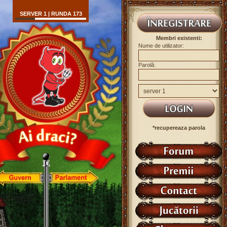
SERVER 1 | RUNDA 173
Membri existenti:
Nume de utilizator:
Parolă:
*recupereaza parola