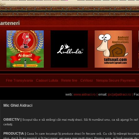
Fine Transylvania
Cadouri Lullula
Retete fine
CeVisez
Netopia Secure Payments
web:
www.aidraci.ro |
email:
joc[at]aidraci.ro |
Fac
Mic Ghid Aidraci
OBIECTIV |
Scopul tău e să strângi cât mai mulţi draci. Să fii numărul unu, ca să ajungi în rai! 
ceilalţi.
PRODUCȚIA |
Casa în care locuieşti îţi produce draci în fiecare oră. Cu cât îţi măreşti locuinţa, 
plus, dacă îţi iei maşină şi îţi faci garaj, vei avea mai mulţi draci. Pentru asta, ai însă nevoie d