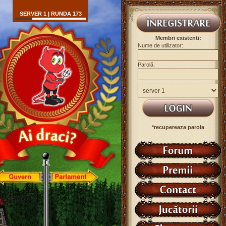
SERVER 1 | RUNDA 173
Membri existenti:
Nume de utilizator:
Parolă:
*recupereaza parola