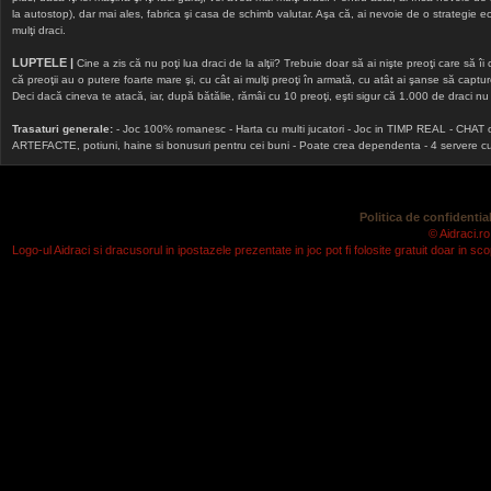
la autostop), dar mai ales, fabrica şi casa de schimb valutar. Aşa că, ai nevoie de o strategie echi
mulţi draci.
LUPTELE |
Cine a zis că nu poţi lua draci de la alţii? Trebuie doar să ai nişte preoţi care să îi
că preoţii au o putere foarte mare şi, cu cât ai mulţi preoţi în armată, cu atât ai şanse să cap
Deci dacă cineva te atacă, iar, după bătălie, rămâi cu 10 preoţi, eşti sigur că 1.000 de draci nu v
Trasaturi generale:
- Joc 100% romanesc - Harta cu multi jucatori - Joc in TIMP REAL - CHAT onlin
ARTEFACTE, potiuni, haine si bonusuri pentru cei buni - Poate crea dependenta - 4 servere cu v
Politica de confidential
© Aidraci.ro
Logo-ul Aidraci si dracusorul in ipostazele prezentate in joc pot fi folosite gratuit doar in 