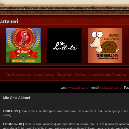
Fine Transylvania
Cadouri Lullula
Retete fine
CeVisez
Netopia Secure Payments
web:
www.aidraci.ro |
email:
joc[at]aidraci.ro |
Fac
Mic Ghid Aidraci
OBIECTIV |
Scopul tău e să strângi cât mai mulţi draci. Să fii numărul unu, ca să ajungi în rai! 
ceilalţi.
PRODUCȚIA |
Casa în care locuieşti îţi produce draci în fiecare oră. Cu cât îţi măreşti locuinţa, 
plus, dacă îţi iei maşină şi îţi faci garaj, vei avea mai mulţi draci. Pentru asta, ai însă nevoie d