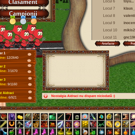
Locul 6
toyu...
Locul 7
klaus_
Locul 8
valent
Locul 9
inocen
Locul 10
mikis2
Locul 11
gnc19
Locul 12
maryu
Locul 13
hellbo
er 1
ine:
12/2640
Locul 14
alinc
Locul 15
bekog
er 2
line:
7/1670
Locul 16
sebuc
er 3
Locul 17
shum
line:
9/1160
Locul 18
eko-fr
 Aidraci
Locul 19
alex1
Nostalgia Aidraci nu dispare niciodată :)
line:
6/921
Locul 20
justb
Locul 21
lugulu
Locul 22
raulso
Locul 23
florin
Locul 24
milady