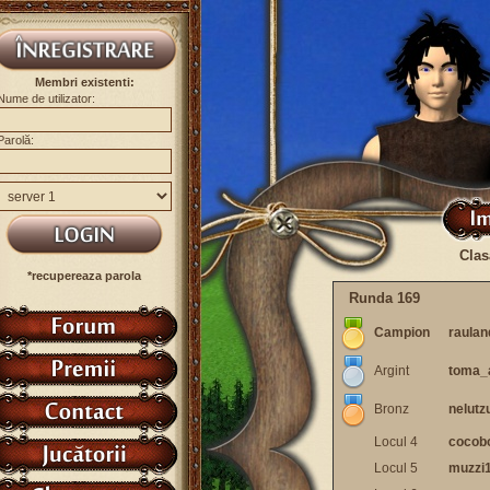
Membri existenti:
Nume de utilizator:
Parolă:
Clas
*recupereaza parola
Runda 169
Campion
raulan
Argint
toma_
Bronz
nelutz
Locul 4
cocob
Locul 5
muzzi