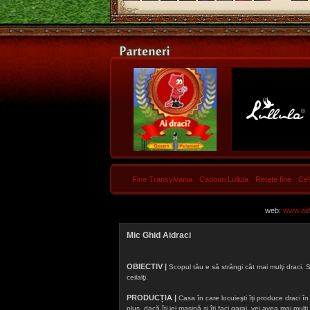
Fine Transylvania
Cadouri Lullula
Retete fine
Ce
web:
www.aidr
Mic Ghid Aidraci
OBIECTIV |
Scopul tău e să strângi cât mai mulţi draci. S
ceilalţi.
PRODUCȚIA |
Casa în care locuieşti îţi produce draci în f
plus, dacă îţi iei maşină şi îţi faci garaj, vei avea mai mu