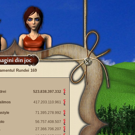
amentul Rundei 169
drei
523.838.397.332
alimos
417.203.110.961
ustyle
71.395.278.992
olo
56.757.408.507
1
27.366.706.207