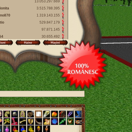
13.053.297.669
ionita
3.515.788.395
ino870
1.319.143.155
tio
529.847.179
97.871.145
64
30.655.492
s73
11.175.109
y
9.558.736
7.436.846
1
7.370.788
u
7.366.643
my231
7.362.724
esh
7.358.019
23
7.356.814
mw~
7.355.934
gu
7.355.567
rinvarga
7.354.617
1986
7.354.325
7.353.660