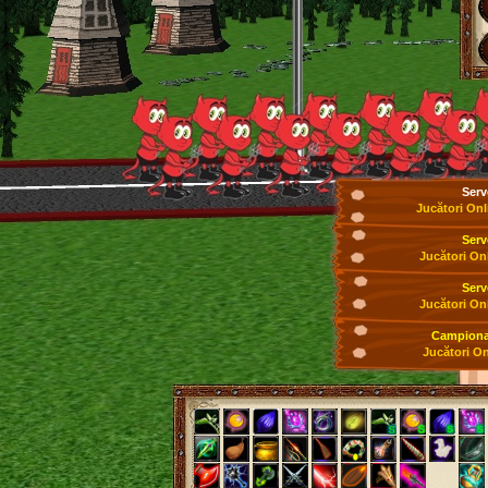
Serv
Jucători Onl
Serv
Jucători On
Serv
Jucători On
Campionat
Jucători On