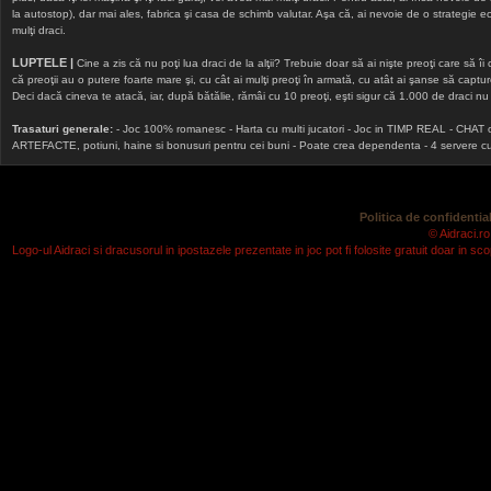
la autostop), dar mai ales, fabrica şi casa de schimb valutar. Aşa că, ai nevoie de o strategie echi
mulţi draci.
LUPTELE |
Cine a zis că nu poţi lua draci de la alţii? Trebuie doar să ai nişte preoţi care să îi
că preoţii au o putere foarte mare şi, cu cât ai mulţi preoţi în armată, cu atât ai şanse să cap
Deci dacă cineva te atacă, iar, după bătălie, rămâi cu 10 preoţi, eşti sigur că 1.000 de draci nu v
Trasaturi generale:
- Joc 100% romanesc - Harta cu multi jucatori - Joc in TIMP REAL - CHAT onlin
ARTEFACTE, potiuni, haine si bonusuri pentru cei buni - Poate crea dependenta - 4 servere cu v
Politica de confidential
© Aidraci.ro
Logo-ul Aidraci si dracusorul in ipostazele prezentate in joc pot fi folosite gratuit doar in 