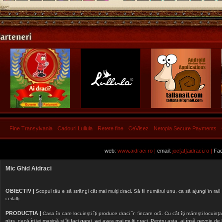
Fine Transylvania
Cadouri Lullula
Retete fine
CeVisez
Netopia Secure Payments
web:
www.aidraci.ro |
email:
joc[at]aidraci.ro |
Fac
Mic Ghid Aidraci
OBIECTIV |
Scopul tău e să strângi cât mai mulţi draci. Să fii numărul unu, ca să ajungi în rai! 
ceilalţi.
PRODUCȚIA |
Casa în care locuieşti îţi produce draci în fiecare oră. Cu cât îţi măreşti locuinţa, 
plus, dacă îţi iei maşină şi îţi faci garaj, vei avea mai mulţi draci. Pentru asta, ai însă nevoie d