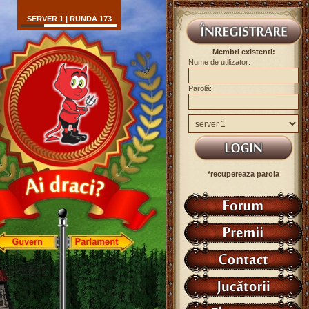
SERVER 1 | RUNDA 173
Membri existenti:
Nume de utilizator:
Parolă:
*recupereaza parola