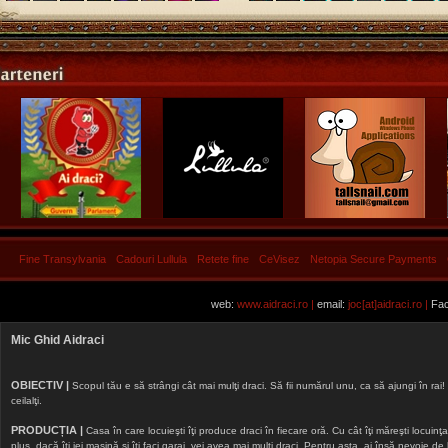
Fine Transylvania
Cadouri Lullula
Retete fine
CeVisez
Netopia Secure Payments
web:
www.aidraci.ro |
email:
joc[at]aidraci.ro |
Fac
Mic Ghid Aidraci
OBIECTIV |
Scopul tău e să strângi cât mai mulţi draci. Să fii numărul unu, ca să ajungi în rai! 
ceilalţi.
PRODUCȚIA |
Casa în care locuieşti îţi produce draci în fiecare oră. Cu cât îţi măreşti locuinţa, 
plus, dacă îţi iei maşină şi îţi faci garaj, vei avea mai mulţi draci. Pentru asta, ai însă nevoie d