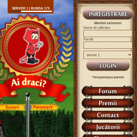
SERVER 1 | RUNDA 173
Membri existenti:
Nume de utilizator:
Parolă:
*recupereaza parola