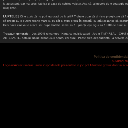
la autostop), dar mai ales, fabrica şi casa de schimb valutar. Aşa că, ai nevoie de o strategie echi
mulţi draci.
LUPTELE |
Cine a zis că nu poţi lua draci de la alţii? Trebuie doar să ai nişte preoţi care să îi
că preoţii au o putere foarte mare şi, cu cât ai mulţi preoţi în armată, cu atât ai şanse să cap
Deci dacă cineva te atacă, iar, după bătălie, rămâi cu 10 preoţi, eşti sigur că 1.000 de draci nu v
Trasaturi generale:
- Joc 100% romanesc - Harta cu multi jucatori - Joc in TIMP REAL - CHAT onlin
ARTEFACTE, potiuni, haine si bonusuri pentru cei buni - Poate crea dependenta - 4 servere cu v
Politica de confidential
© Aidraci.ro
Logo-ul Aidraci si dracusorul in ipostazele prezentate in joc pot fi folosite gratuit doar in 