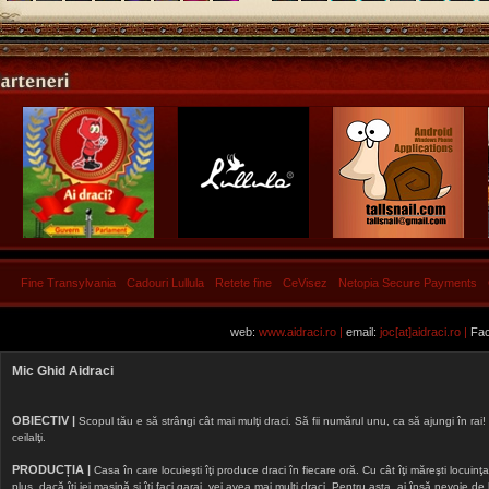
Fine Transylvania
Cadouri Lullula
Retete fine
CeVisez
Netopia Secure Payments
web:
www.aidraci.ro |
email:
joc[at]aidraci.ro |
Fac
Mic Ghid Aidraci
OBIECTIV |
Scopul tău e să strângi cât mai mulţi draci. Să fii numărul unu, ca să ajungi în rai! 
ceilalţi.
PRODUCȚIA |
Casa în care locuieşti îţi produce draci în fiecare oră. Cu cât îţi măreşti locuinţa, 
plus, dacă îţi iei maşină şi îţi faci garaj, vei avea mai mulţi draci. Pentru asta, ai însă nevoie d