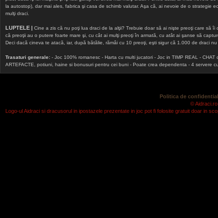
la autostop), dar mai ales, fabrica şi casa de schimb valutar. Aşa că, ai nevoie de o strategie echi
mulţi draci.
LUPTELE |
Cine a zis că nu poţi lua draci de la alţii? Trebuie doar să ai nişte preoţi care să îi
că preoţii au o putere foarte mare şi, cu cât ai mulţi preoţi în armată, cu atât ai şanse să cap
Deci dacă cineva te atacă, iar, după bătălie, rămâi cu 10 preoţi, eşti sigur că 1.000 de draci nu v
Trasaturi generale:
- Joc 100% romanesc - Harta cu multi jucatori - Joc in TIMP REAL - CHAT onlin
ARTEFACTE, potiuni, haine si bonusuri pentru cei buni - Poate crea dependenta - 4 servere cu v
Politica de confidential
© Aidraci.ro
Logo-ul Aidraci si dracusorul in ipostazele prezentate in joc pot fi folosite gratuit doar in 