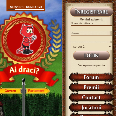
SERVER 1 | RUNDA 173
Membri existenti:
Nume de utilizator:
Parolă:
*recupereaza parola