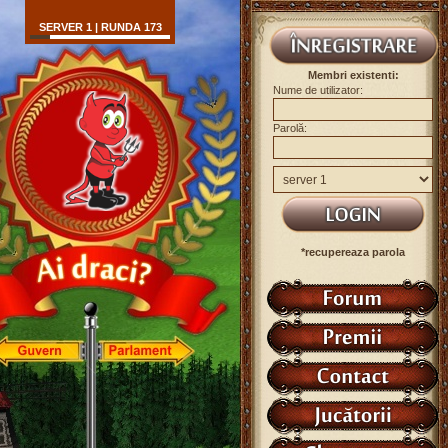
SERVER 1 | RUNDA 173
Membri existenti:
Nume de utilizator:
Parolă:
*recupereaza parola