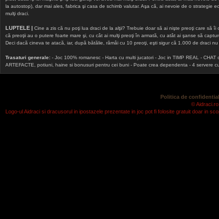
la autostop), dar mai ales, fabrica şi casa de schimb valutar. Aşa că, ai nevoie de o strategie echi
mulţi draci.
LUPTELE |
Cine a zis că nu poţi lua draci de la alţii? Trebuie doar să ai nişte preoţi care să îi
că preoţii au o putere foarte mare şi, cu cât ai mulţi preoţi în armată, cu atât ai şanse să cap
Deci dacă cineva te atacă, iar, după bătălie, rămâi cu 10 preoţi, eşti sigur că 1.000 de draci nu v
Trasaturi generale:
- Joc 100% romanesc - Harta cu multi jucatori - Joc in TIMP REAL - CHAT onlin
ARTEFACTE, potiuni, haine si bonusuri pentru cei buni - Poate crea dependenta - 4 servere cu v
Politica de confidential
© Aidraci.ro
Logo-ul Aidraci si dracusorul in ipostazele prezentate in joc pot fi folosite gratuit doar in 