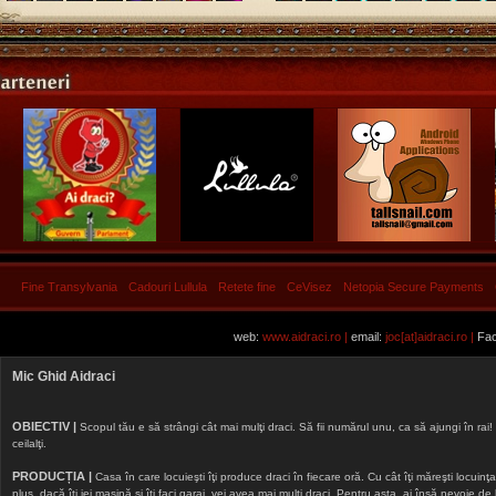
Fine Transylvania
Cadouri Lullula
Retete fine
CeVisez
Netopia Secure Payments
web:
www.aidraci.ro |
email:
joc[at]aidraci.ro |
Fac
Mic Ghid Aidraci
OBIECTIV |
Scopul tău e să strângi cât mai mulţi draci. Să fii numărul unu, ca să ajungi în rai! 
ceilalţi.
PRODUCȚIA |
Casa în care locuieşti îţi produce draci în fiecare oră. Cu cât îţi măreşti locuinţa, 
plus, dacă îţi iei maşină şi îţi faci garaj, vei avea mai mulţi draci. Pentru asta, ai însă nevoie d