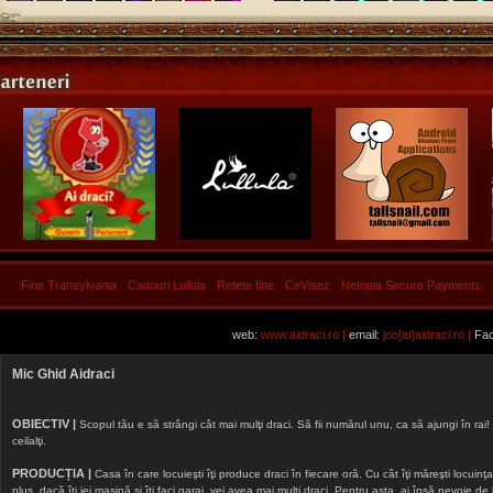
Fine Transylvania
Cadouri Lullula
Retete fine
CeVisez
Netopia Secure Payments
web:
www.aidraci.ro |
email:
joc[at]aidraci.ro |
Fac
Mic Ghid Aidraci
OBIECTIV |
Scopul tău e să strângi cât mai mulţi draci. Să fii numărul unu, ca să ajungi în rai! 
ceilalţi.
PRODUCȚIA |
Casa în care locuieşti îţi produce draci în fiecare oră. Cu cât îţi măreşti locuinţa, 
plus, dacă îţi iei maşină şi îţi faci garaj, vei avea mai mulţi draci. Pentru asta, ai însă nevoie d