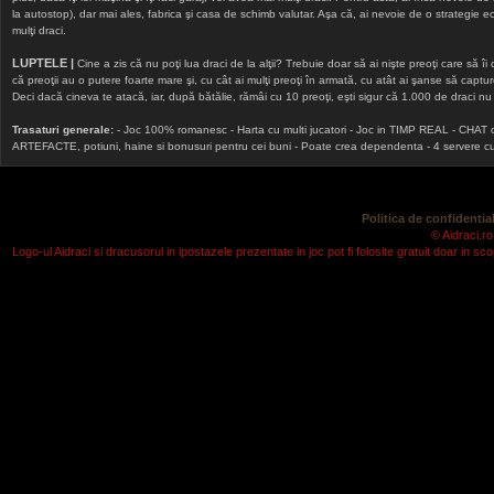
la autostop), dar mai ales, fabrica şi casa de schimb valutar. Aşa că, ai nevoie de o strategie echi
mulţi draci.
LUPTELE |
Cine a zis că nu poţi lua draci de la alţii? Trebuie doar să ai nişte preoţi care să îi
că preoţii au o putere foarte mare şi, cu cât ai mulţi preoţi în armată, cu atât ai şanse să cap
Deci dacă cineva te atacă, iar, după bătălie, rămâi cu 10 preoţi, eşti sigur că 1.000 de draci nu v
Trasaturi generale:
- Joc 100% romanesc - Harta cu multi jucatori - Joc in TIMP REAL - CHAT onlin
ARTEFACTE, potiuni, haine si bonusuri pentru cei buni - Poate crea dependenta - 4 servere cu v
Politica de confidential
© Aidraci.ro
Logo-ul Aidraci si dracusorul in ipostazele prezentate in joc pot fi folosite gratuit doar in 