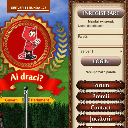
SERVER 1 | RUNDA 173
Membri existenti:
Nume de utilizator:
Parolă:
*recupereaza parola