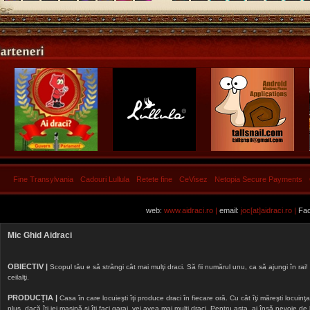
Fine Transylvania
Cadouri Lullula
Retete fine
CeVisez
Netopia Secure Payments
web:
www.aidraci.ro |
email:
joc[at]aidraci.ro |
Fac
Mic Ghid Aidraci
OBIECTIV |
Scopul tău e să strângi cât mai mulţi draci. Să fii numărul unu, ca să ajungi în rai! 
ceilalţi.
PRODUCȚIA |
Casa în care locuieşti îţi produce draci în fiecare oră. Cu cât îţi măreşti locuinţa, 
plus, dacă îţi iei maşină şi îţi faci garaj, vei avea mai mulţi draci. Pentru asta, ai însă nevoie d