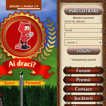
SERVER 1 | RUNDA 173
Membri existenti:
Nume de utilizator:
Parolă:
*recupereaza parola