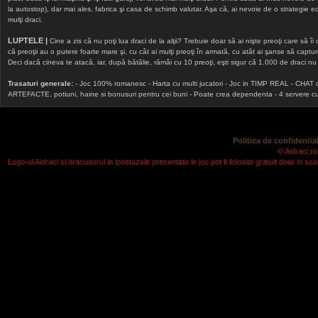
la autostop), dar mai ales, fabrica şi casa de schimb valutar. Aşa că, ai nevoie de o strategie echi
mulţi draci.
LUPTELE |
Cine a zis că nu poţi lua draci de la alţii? Trebuie doar să ai nişte preoţi care să îi
că preoţii au o putere foarte mare şi, cu cât ai mulţi preoţi în armată, cu atât ai şanse să cap
Deci dacă cineva te atacă, iar, după bătălie, rămâi cu 10 preoţi, eşti sigur că 1.000 de draci nu v
Trasaturi generale:
- Joc 100% romanesc - Harta cu multi jucatori - Joc in TIMP REAL - CHAT onlin
ARTEFACTE, potiuni, haine si bonusuri pentru cei buni - Poate crea dependenta - 4 servere cu v
Politica de confidential
© Aidraci.ro
Logo-ul Aidraci si dracusorul in ipostazele prezentate in joc pot fi folosite gratuit doar in 