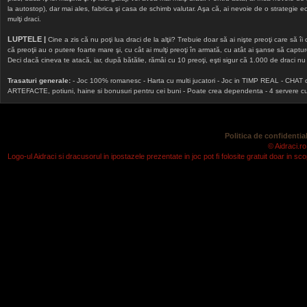
la autostop), dar mai ales, fabrica şi casa de schimb valutar. Aşa că, ai nevoie de o strategie echi
mulţi draci.
LUPTELE |
Cine a zis că nu poţi lua draci de la alţii? Trebuie doar să ai nişte preoţi care să îi
că preoţii au o putere foarte mare şi, cu cât ai mulţi preoţi în armată, cu atât ai şanse să cap
Deci dacă cineva te atacă, iar, după bătălie, rămâi cu 10 preoţi, eşti sigur că 1.000 de draci nu v
Trasaturi generale:
- Joc 100% romanesc - Harta cu multi jucatori - Joc in TIMP REAL - CHAT onlin
ARTEFACTE, potiuni, haine si bonusuri pentru cei buni - Poate crea dependenta - 4 servere cu v
Politica de confidential
© Aidraci.ro
Logo-ul Aidraci si dracusorul in ipostazele prezentate in joc pot fi folosite gratuit doar in 