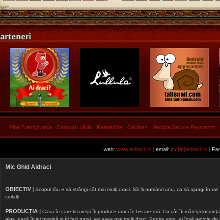
Fine Transylvania
Cadouri Lullula
Retete fine
CeVisez
Netopia Secure Payments
web:
www.aidraci.ro |
email:
joc[at]aidraci.ro |
Fac
Mic Ghid Aidraci
OBIECTIV |
Scopul tău e să strângi cât mai mulţi draci. Să fii numărul unu, ca să ajungi în rai! 
ceilalţi.
PRODUCȚIA |
Casa în care locuieşti îţi produce draci în fiecare oră. Cu cât îţi măreşti locuinţa, 
plus, dacă îţi iei maşină şi îţi faci garaj, vei avea mai mulţi draci. Pentru asta, ai însă nevoie d