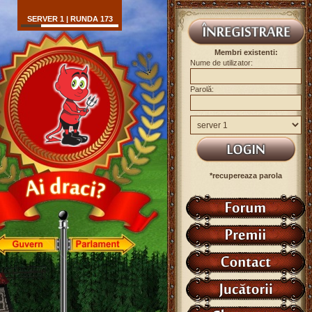
SERVER 1 | RUNDA 173
Membri existenti:
Nume de utilizator:
Parolă:
*recupereaza parola