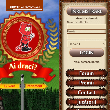
SERVER 1 | RUNDA 173
Membri existenti:
Nume de utilizator:
Parolă:
*recupereaza parola