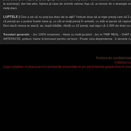
la autostop), dar mai ales, fabrica şi casa de schimb valutar. Aşa că, ai nevoie de o strategie echi
mulţi draci.
LUPTELE |
Cine a zis că nu poţi lua draci de la alţii? Trebuie doar să ai nişte preoţi care să îi
că preoţii au o putere foarte mare şi, cu cât ai mulţi preoţi în armată, cu atât ai şanse să cap
Deci dacă cineva te atacă, iar, după bătălie, rămâi cu 10 preoţi, eşti sigur că 1.000 de draci nu v
Trasaturi generale:
- Joc 100% romanesc - Harta cu multi jucatori - Joc in TIMP REAL - CHAT onlin
ARTEFACTE, potiuni, haine si bonusuri pentru cei buni - Poate crea dependenta - 4 servere cu v
Politica de confidential
© Aidraci.ro
Logo-ul Aidraci si dracusorul in ipostazele prezentate in joc pot fi folosite gratuit doar in 