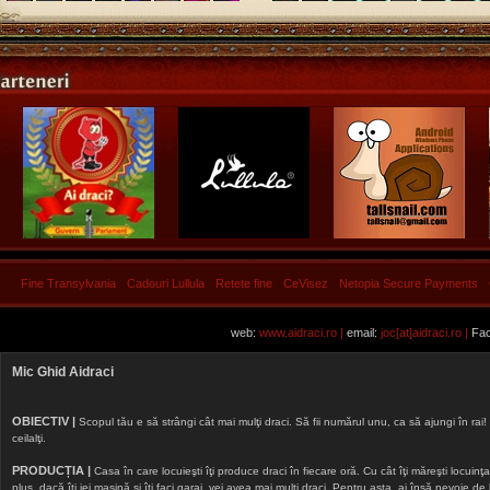
Fine Transylvania
Cadouri Lullula
Retete fine
CeVisez
Netopia Secure Payments
web:
www.aidraci.ro |
email:
joc[at]aidraci.ro |
Fac
Mic Ghid Aidraci
OBIECTIV |
Scopul tău e să strângi cât mai mulţi draci. Să fii numărul unu, ca să ajungi în rai! 
ceilalţi.
PRODUCȚIA |
Casa în care locuieşti îţi produce draci în fiecare oră. Cu cât îţi măreşti locuinţa, 
plus, dacă îţi iei maşină şi îţi faci garaj, vei avea mai mulţi draci. Pentru asta, ai însă nevoie d