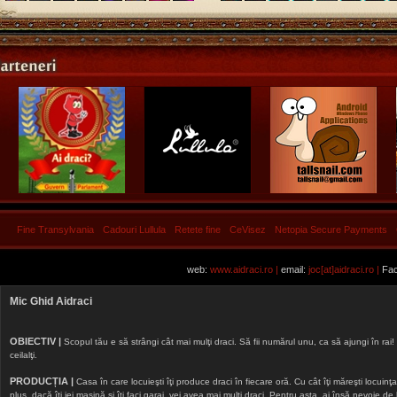
Fine Transylvania
Cadouri Lullula
Retete fine
CeVisez
Netopia Secure Payments
web:
www.aidraci.ro |
email:
joc[at]aidraci.ro |
Fac
Mic Ghid Aidraci
OBIECTIV |
Scopul tău e să strângi cât mai mulţi draci. Să fii numărul unu, ca să ajungi în rai! 
ceilalţi.
PRODUCȚIA |
Casa în care locuieşti îţi produce draci în fiecare oră. Cu cât îţi măreşti locuinţa, 
plus, dacă îţi iei maşină şi îţi faci garaj, vei avea mai mulţi draci. Pentru asta, ai însă nevoie d