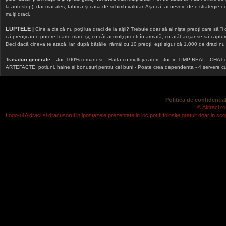
la autostop), dar mai ales, fabrica şi casa de schimb valutar. Aşa că, ai nevoie de o strategie echi
mulţi draci.
LUPTELE |
Cine a zis că nu poţi lua draci de la alţii? Trebuie doar să ai nişte preoţi care să îi
că preoţii au o putere foarte mare şi, cu cât ai mulţi preoţi în armată, cu atât ai şanse să cap
Deci dacă cineva te atacă, iar, după bătălie, rămâi cu 10 preoţi, eşti sigur că 1.000 de draci nu v
Trasaturi generale:
- Joc 100% romanesc - Harta cu multi jucatori - Joc in TIMP REAL - CHAT onlin
ARTEFACTE, potiuni, haine si bonusuri pentru cei buni - Poate crea dependenta - 4 servere cu v
Politica de confidential
© Aidraci.ro
Logo-ul Aidraci si dracusorul in ipostazele prezentate in joc pot fi folosite gratuit doar in 