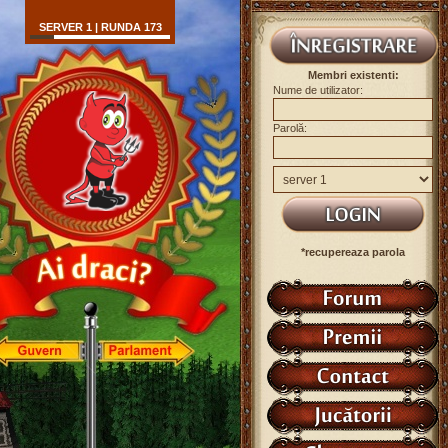
SERVER 1 | RUNDA 173
Membri existenti:
Nume de utilizator:
Parolă:
*recupereaza parola