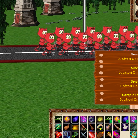
Serv
Jucători Onl
Serv
Jucători On
Serv
Jucători On
Campionat
Jucători On