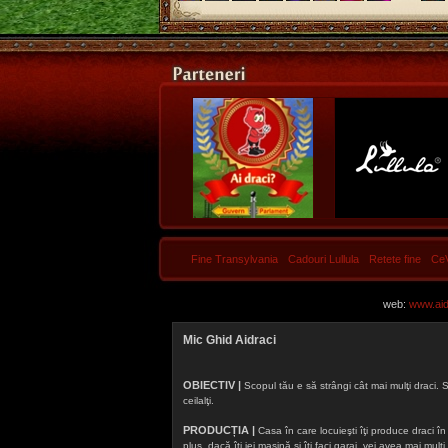
Fine Transylvania
Cadouri Lullula
Retete fine
Ce
web:
www.aidr
Mic Ghid Aidraci
OBIECTIV |
Scopul tău e să strângi cât mai mulţi draci. S
ceilalţi.
PRODUCȚIA |
Casa în care locuieşti îţi produce draci în f
plus, dacă îţi iei maşină şi îţi faci garaj, vei avea mai mu