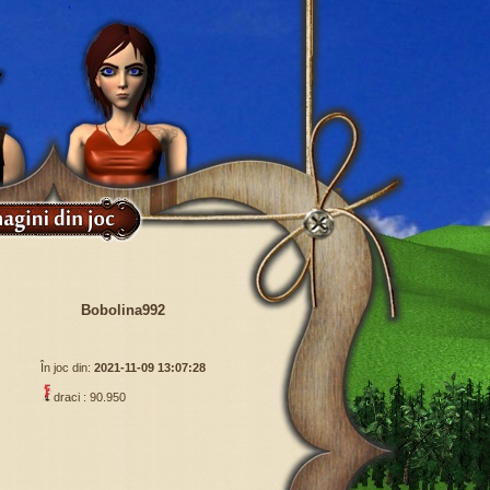
Bobolina992
În joc din:
2021-11-09 13:07:28
draci : 90.950