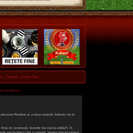
les
Tallsnail
Looney Cats
er.com/aidraci
 din minunata Românie şi, a doua variantă, furându-i de la
firma de construcţie, facturile mai mari la utilităţi?). În
a (unde mai închiriezi câte o cameră), maşina (mai iei oameni