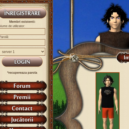
Membri existenti:
Nume de utilizator:
Parolă:
*recupereaza parola