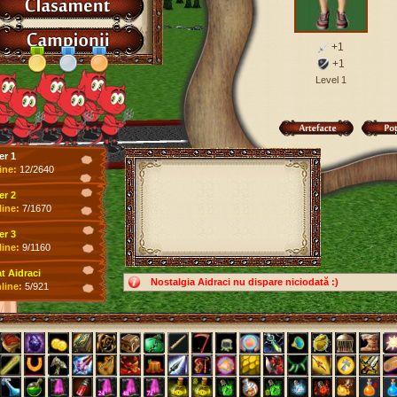
+1
+1
Level 1
er 1
ine:
12/2640
er 2
line:
7/1670
er 3
line:
9/1160
 Aidraci
Nostalgia Aidraci nu dispare niciodată :)
line:
5/921