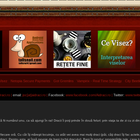
Visez
Netopia Secure Payments
Got Gremlins
Vampirix - Real Time Strategy
City Beet
aci.ro |
email:
joc[at]aidraci.ro |
Facebook:
www.facebook.com/Aidraci.ro
|
Twitter:
www.twitt
ă fii numărul unu, ca să ajungi în rai! Dracii îi poţi prinde în două feluri: prin viaţa ta de zi cu zi
iecare oră. Cu cât îţi măreşti locuinţa, cu atât vei avea mai mulţi draci (păi, câţi draci îţi fac actele, 
lţi draci. Pentru asta, ai însă nevoie de bani (ochii dracului). Bani îţi produc proprietăţile tale, cas