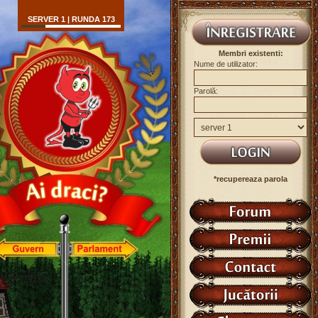
SERVER 1 | RUNDA 173
Membri existenti:
Nume de utilizator:
Parolă:
*recupereaza parola