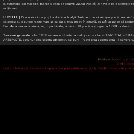
la autostop), dar mai ales, fabrica şi casa de schimb valutar. Aşa că, ai nevoie de o strategie echi
mulţi draci.
LUPTELE |
Cine a zis că nu poţi lua draci de la alţii? Trebuie doar să ai nişte preoţi care să îi
că preoţii au o putere foarte mare şi, cu cât ai mulţi preoţi în armată, cu atât ai şanse să cap
Deci dacă cineva te atacă, iar, după bătălie, rămâi cu 10 preoţi, eşti sigur că 1.000 de draci nu v
Trasaturi generale:
- Joc 100% romanesc - Harta cu multi jucatori - Joc in TIMP REAL - CHAT onlin
ARTEFACTE, potiuni, haine si bonusuri pentru cei buni - Poate crea dependenta - 4 servere cu v
Politica de confidential
© Aidraci.ro
Logo-ul Aidraci si dracusorul in ipostazele prezentate in joc pot fi folosite gratuit doar in 