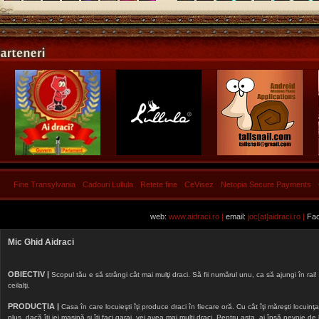
Fine Transylvania
Cadouri Lullula
Retete fine
CeVisez
Netopia Secure Payments
web:
www.aidraci.ro |
email:
joc[at]aidraci.ro |
Fac
Mic Ghid Aidraci
OBIECTIV |
Scopul tău e să strângi cât mai mulţi draci. Să fii numărul unu, ca să ajungi în rai! 
ceilalţi.
PRODUCȚIA |
Casa în care locuieşti îţi produce draci în fiecare oră. Cu cât îţi măreşti locuinţa, 
plus, dacă îţi iei maşină şi îţi faci garaj, vei avea mai mulţi draci. Pentru asta, ai însă nevoie d