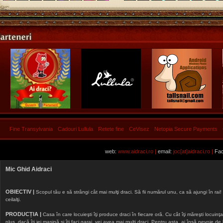
Fine Transylvania
Cadouri Lullula
Retete fine
CeVisez
Netopia Secure Payments
web:
www.aidraci.ro |
email:
joc[at]aidraci.ro |
Fac
Mic Ghid Aidraci
OBIECTIV |
Scopul tău e să strângi cât mai mulţi draci. Să fii numărul unu, ca să ajungi în rai! 
ceilalţi.
PRODUCȚIA |
Casa în care locuieşti îţi produce draci în fiecare oră. Cu cât îţi măreşti locuinţa, 
plus, dacă îţi iei maşină şi îţi faci garaj, vei avea mai mulţi draci. Pentru asta, ai însă nevoie d