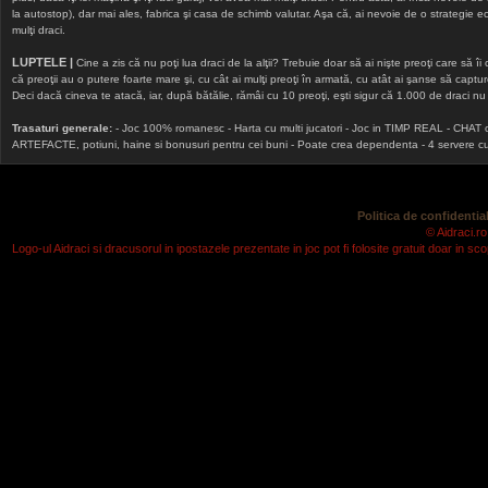
la autostop), dar mai ales, fabrica şi casa de schimb valutar. Aşa că, ai nevoie de o strategie echi
mulţi draci.
LUPTELE |
Cine a zis că nu poţi lua draci de la alţii? Trebuie doar să ai nişte preoţi care să îi
că preoţii au o putere foarte mare şi, cu cât ai mulţi preoţi în armată, cu atât ai şanse să cap
Deci dacă cineva te atacă, iar, după bătălie, rămâi cu 10 preoţi, eşti sigur că 1.000 de draci nu v
Trasaturi generale:
- Joc 100% romanesc - Harta cu multi jucatori - Joc in TIMP REAL - CHAT onlin
ARTEFACTE, potiuni, haine si bonusuri pentru cei buni - Poate crea dependenta - 4 servere cu v
Politica de confidential
© Aidraci.ro
Logo-ul Aidraci si dracusorul in ipostazele prezentate in joc pot fi folosite gratuit doar in 