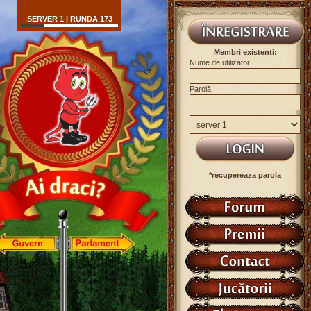
SERVER 1 | RUNDA 173
Membri existenti:
Nume de utilizator:
Parolă:
*recupereaza parola