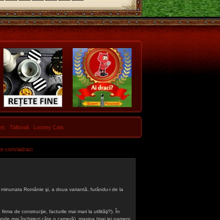
les
Tallsnail
Looney Cats
er.com/aidraci
 din minunata Românie şi, a doua variantă, furându-i de la
firma de construcţie, facturile mai mari la utilităţi?). În
a (unde mai închiriezi câte o cameră), maşina (mai iei oameni