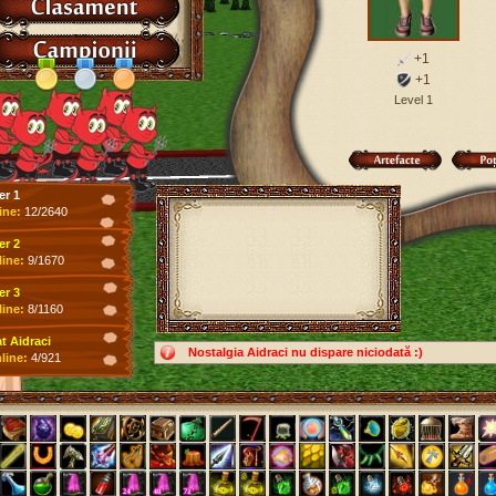
+1
+1
Level 1
er 1
ine:
12/2640
er 2
line:
9/1670
er 3
line:
8/1160
 Aidraci
Nostalgia Aidraci nu dispare niciodată :)
line:
4/921