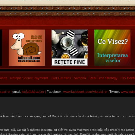
Visez
Netopia Secure Payments
Got Gremlins
Vampirix - Real Time Strategy
City Beet
aci.ro |
email:
joc[at]aidraci.ro |
Facebook:
www.facebook.com/Aidraci.ro
|
Twitter:
www.twitt
ă fii numărul unu, ca să ajungi în rai! Dracii îi poţi prinde în două feluri: prin viaţa ta de zi cu zi
iecare oră. Cu cât îţi măreşti locuinţa, cu atât vei avea mai mulţi draci (păi, câţi draci îţi fac actele, 
lţi draci. Pentru asta, ai însă nevoie de bani (ochii dracului). Bani îţi produc proprietăţile tale, cas