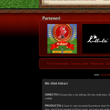
Fine Transylvania
Cadouri Lullula
Retete fine
Ce
web:
www.aidr
Mic Ghid Aidraci
OBIECTIV |
Scopul tău e să strângi cât mai mulţi draci. S
ceilalţi.
PRODUCȚIA |
Casa în care locuieşti îţi produce draci în f
plus, dacă îţi iei maşină şi îţi faci garaj, vei avea mai mu