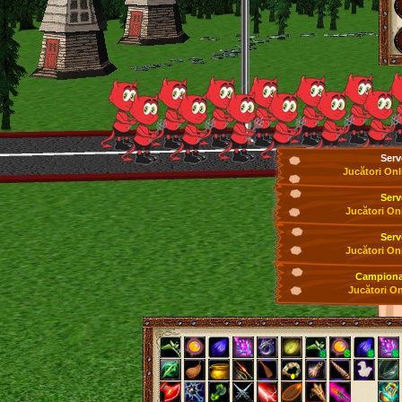
Serv
Jucători Onl
Serv
Jucători On
Serv
Jucători On
Campionat
Jucători On