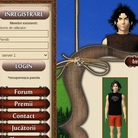
Membri existenti:
Nume de utilizator:
Parolă:
*recupereaza parola