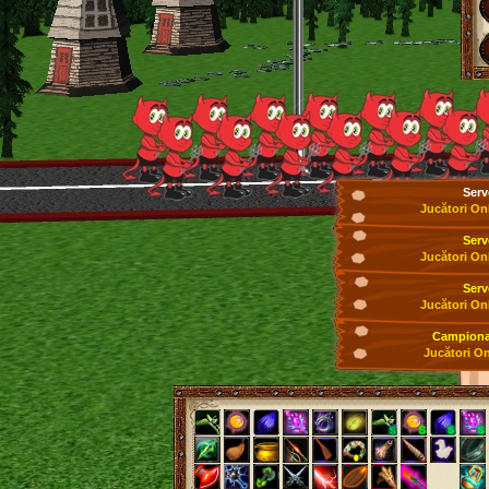
Serv
Jucători On
Serv
Jucători On
Serv
Jucători On
Campionat
Jucători On