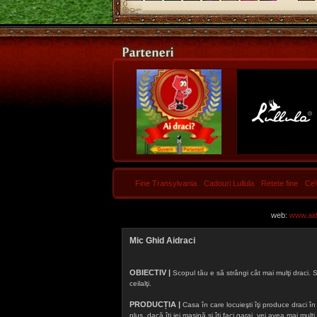
Fine Transylvania
Cadouri Lullula
Retete fine
Ce
web:
www.aidr
Mic Ghid Aidraci
OBIECTIV |
Scopul tău e să strângi cât mai mulţi draci. S
ceilalţi.
PRODUCȚIA |
Casa în care locuieşti îţi produce draci în f
plus, dacă îţi iei maşină şi îţi faci garaj, vei avea mai mu