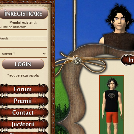
Membri existenti:
Nume de utilizator:
Parolă:
*recupereaza parola