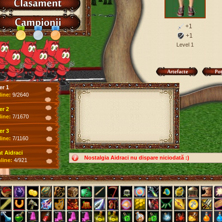
+1
+1
Level 1
er 1
line:
9/2640
er 2
line:
7/1670
er 3
line:
7/1160
 Aidraci
Nostalgia Aidraci nu dispare niciodată :)
line:
4/921