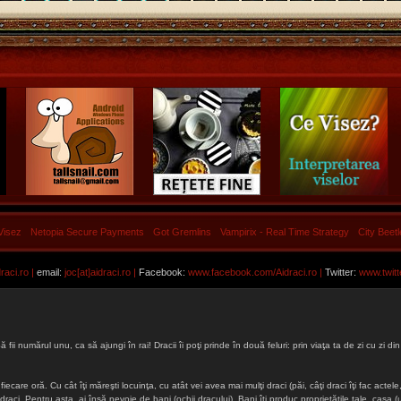
Visez
Netopia Secure Payments
Got Gremlins
Vampirix - Real Time Strategy
City Beet
aci.ro |
email:
joc[at]aidraci.ro |
Facebook:
www.facebook.com/Aidraci.ro
|
Twitter:
www.twitt
ă fii numărul unu, ca să ajungi în rai! Dracii îi poţi prinde în două feluri: prin viaţa ta de zi cu zi
iecare oră. Cu cât îţi măreşti locuinţa, cu atât vei avea mai mulţi draci (păi, câţi draci îţi fac actele, 
lţi draci. Pentru asta, ai însă nevoie de bani (ochii dracului). Bani îţi produc proprietăţile tale, cas