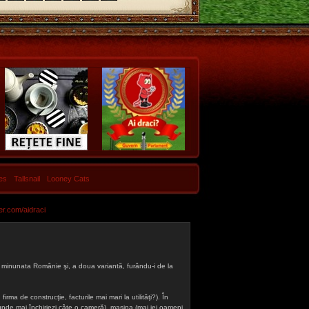
les
Tallsnail
Looney Cats
er.com/aidraci
 din minunata Românie şi, a doua variantă, furându-i de la
firma de construcţie, facturile mai mari la utilităţi?). În
a (unde mai închiriezi câte o cameră), maşina (mai iei oameni