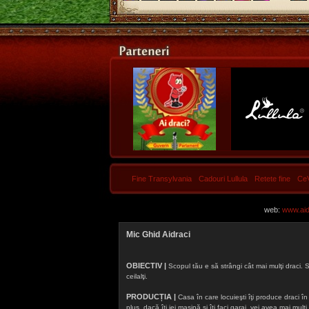
Fine Transylvania
Cadouri Lullula
Retete fine
Ce
web:
www.aidr
Mic Ghid Aidraci
OBIECTIV |
Scopul tău e să strângi cât mai mulţi draci. S
ceilalţi.
PRODUCȚIA |
Casa în care locuieşti îţi produce draci în f
plus, dacă îţi iei maşină şi îţi faci garaj, vei avea mai mu