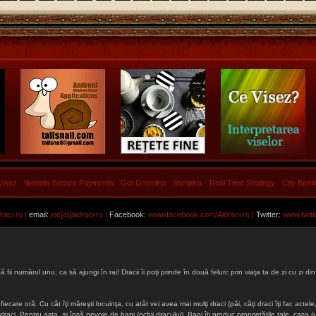
Visez
Netopia Secure Payments
Got Gremlins
Vampirix - Real Time Strategy
City Beet
aci.ro |
email:
joc[at]aidraci.ro |
Facebook:
www.facebook.com/Aidraci.ro
|
Twitter:
www.twitt
ă fii numărul unu, ca să ajungi în rai! Dracii îi poţi prinde în două feluri: prin viaţa ta de zi cu zi
iecare oră. Cu cât îţi măreşti locuinţa, cu atât vei avea mai mulţi draci (păi, câţi draci îţi fac actele, 
lţi draci. Pentru asta, ai însă nevoie de bani (ochii dracului). Bani îţi produc proprietăţile tale, cas