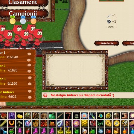
+1
+1
Level 1
er 1
ine:
11/2640
er 2
line:
7/1670
er 3
line:
8/1160
 Aidraci
Nostalgia Aidraci nu dispare niciodată :)
line:
6/921