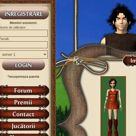
Membri existenti:
Nume de utilizator:
Parolă:
*recupereaza parola