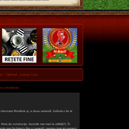
les
Tallsnail
Looney Cats
er.com/aidraci
 din minunata Românie şi, a doua variantă, furându-i de la
firma de construcţie, facturile mai mari la utilităţi?). În
a (unde mai închiriezi câte o cameră), maşina (mai iei oameni