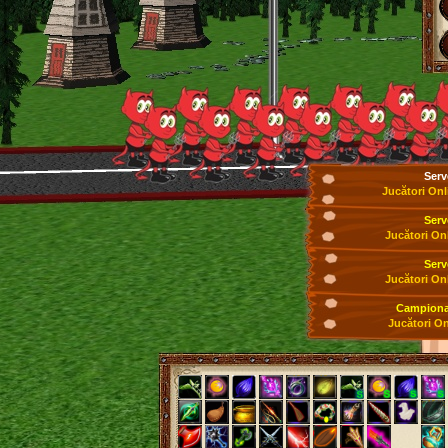
Serv
Jucători Onl
Serv
Jucători On
Serv
Jucători On
Campionat
Jucători On