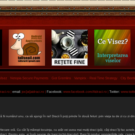
Visez
Netopia Secure Payments
Got Gremlins
Vampirix - Real Time Strategy
City Beet
aci.ro |
email:
joc[at]aidraci.ro |
Facebook:
www.facebook.com/Aidraci.ro
|
Twitter:
www.twitt
ă fii numărul unu, ca să ajungi în rai! Dracii îi poţi prinde în două feluri: prin viaţa ta de zi cu zi
iecare oră. Cu cât îţi măreşti locuinţa, cu atât vei avea mai mulţi draci (păi, câţi draci îţi fac actele, 
lţi draci. Pentru asta, ai însă nevoie de bani (ochii dracului). Bani îţi produc proprietăţile tale, cas