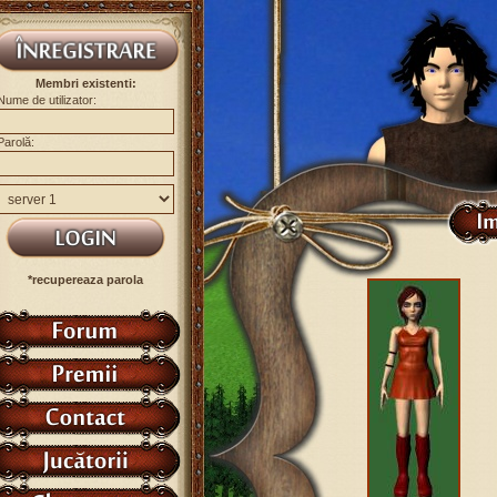
Membri existenti:
Nume de utilizator:
Parolă:
*recupereaza parola