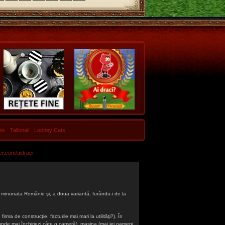
les
Tallsnail
Looney Cats
er.com/aidraci
 din minunata Românie şi, a doua variantă, furându-i de la
firma de construcţie, facturile mai mari la utilităţi?). În
a (unde mai închiriezi câte o cameră), maşina (mai iei oameni