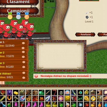
+1
+1
Level 1
er 1
ine:
11/2640
er 2
line:
7/1670
er 3
line:
8/1160
 Aidraci
Nostalgia Aidraci nu dispare niciodată :)
line:
5/921