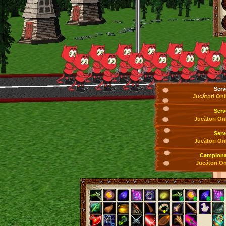
Serv
Jucători Onl
Serv
Jucători On
Serv
Jucători On
Campionat
Jucători On