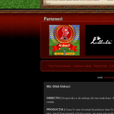
Fine Transylvania
Cadouri Lullula
Retete fine
Ce
web:
www.aidr
Mic Ghid Aidraci
OBIECTIV |
Scopul tău e să strângi cât mai mulţi draci. S
ceilalţi.
PRODUCȚIA |
Casa în care locuieşti îţi produce draci în f
plus, dacă îţi iei maşină şi îţi faci garaj, vei avea mai mu