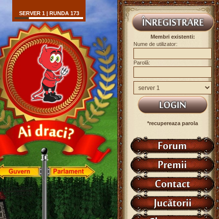
SERVER 1 | RUNDA 173
Membri existenti:
Nume de utilizator:
Parolă:
*recupereaza parola