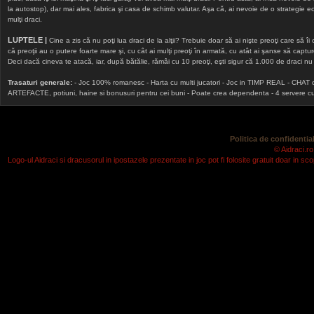
la autostop), dar mai ales, fabrica şi casa de schimb valutar. Aşa că, ai nevoie de o strategie echi
mulţi draci.
LUPTELE |
Cine a zis că nu poţi lua draci de la alţii? Trebuie doar să ai nişte preoţi care să îi
că preoţii au o putere foarte mare şi, cu cât ai mulţi preoţi în armată, cu atât ai şanse să cap
Deci dacă cineva te atacă, iar, după bătălie, rămâi cu 10 preoţi, eşti sigur că 1.000 de draci nu v
Trasaturi generale:
- Joc 100% romanesc - Harta cu multi jucatori - Joc in TIMP REAL - CHAT onlin
ARTEFACTE, potiuni, haine si bonusuri pentru cei buni - Poate crea dependenta - 4 servere cu v
Politica de confidential
© Aidraci.ro
Logo-ul Aidraci si dracusorul in ipostazele prezentate in joc pot fi folosite gratuit doar in 