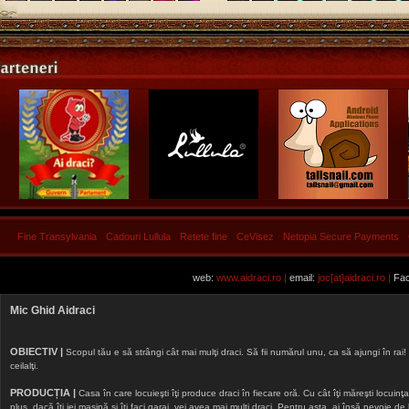
Fine Transylvania
Cadouri Lullula
Retete fine
CeVisez
Netopia Secure Payments
web:
www.aidraci.ro |
email:
joc[at]aidraci.ro |
Fac
Mic Ghid Aidraci
OBIECTIV |
Scopul tău e să strângi cât mai mulţi draci. Să fii numărul unu, ca să ajungi în rai! 
ceilalţi.
PRODUCȚIA |
Casa în care locuieşti îţi produce draci în fiecare oră. Cu cât îţi măreşti locuinţa, 
plus, dacă îţi iei maşină şi îţi faci garaj, vei avea mai mulţi draci. Pentru asta, ai însă nevoie d