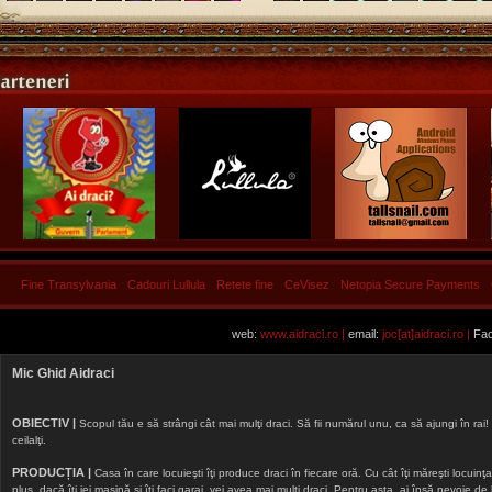
Fine Transylvania
Cadouri Lullula
Retete fine
CeVisez
Netopia Secure Payments
web:
www.aidraci.ro |
email:
joc[at]aidraci.ro |
Fac
Mic Ghid Aidraci
OBIECTIV |
Scopul tău e să strângi cât mai mulţi draci. Să fii numărul unu, ca să ajungi în rai! 
ceilalţi.
PRODUCȚIA |
Casa în care locuieşti îţi produce draci în fiecare oră. Cu cât îţi măreşti locuinţa, 
plus, dacă îţi iei maşină şi îţi faci garaj, vei avea mai mulţi draci. Pentru asta, ai însă nevoie d