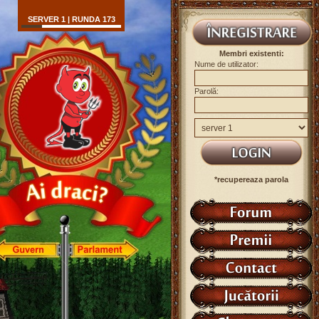
SERVER 1 | RUNDA 173
Membri existenti:
Nume de utilizator:
Parolă:
*recupereaza parola