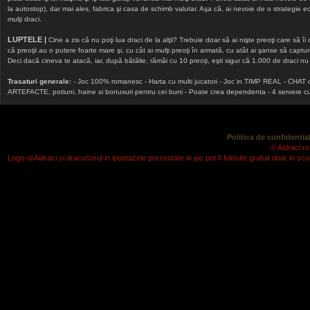
la autostop), dar mai ales, fabrica şi casa de schimb valutar. Aşa că, ai nevoie de o strategie echi
mulţi draci.
LUPTELE |
Cine a zis că nu poţi lua draci de la alţii? Trebuie doar să ai nişte preoţi care să îi
că preoţii au o putere foarte mare şi, cu cât ai mulţi preoţi în armată, cu atât ai şanse să cap
Deci dacă cineva te atacă, iar, după bătălie, rămâi cu 10 preoţi, eşti sigur că 1.000 de draci nu v
Trasaturi generale:
- Joc 100% romanesc - Harta cu multi jucatori - Joc in TIMP REAL - CHAT onlin
ARTEFACTE, potiuni, haine si bonusuri pentru cei buni - Poate crea dependenta - 4 servere cu v
Politica de confidential
© Aidraci.ro
Logo-ul Aidraci si dracusorul in ipostazele prezentate in joc pot fi folosite gratuit doar in 