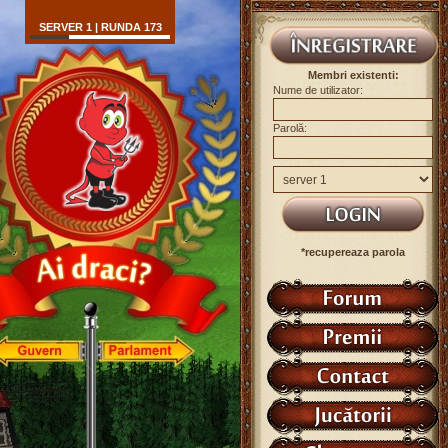
SERVER 1 | RUNDA 173
Membri existenti:
Nume de utilizator:
Parolă:
*recupereaza parola