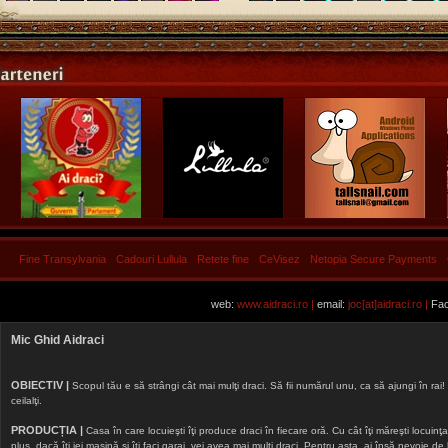
Fine Transylvania
Cadouri Lullula
Retete fine
CeVisez
Netopia Secure Payments
web:
www.aidraci.ro |
email:
joc[at]aidraci.ro |
Fac
Mic Ghid Aidraci
OBIECTIV |
Scopul tău e să strângi cât mai mulţi draci. Să fii numărul unu, ca să ajungi în rai! 
ceilalţi.
PRODUCȚIA |
Casa în care locuieşti îţi produce draci în fiecare oră. Cu cât îţi măreşti locuinţa, 
plus, dacă îţi iei maşină şi îţi faci garaj, vei avea mai mulţi draci. Pentru asta, ai însă nevoie d