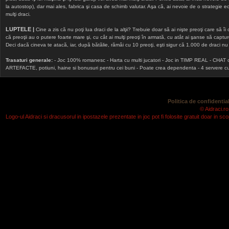
la autostop), dar mai ales, fabrica şi casa de schimb valutar. Aşa că, ai nevoie de o strategie echi
mulţi draci.
LUPTELE |
Cine a zis că nu poţi lua draci de la alţii? Trebuie doar să ai nişte preoţi care să îi
că preoţii au o putere foarte mare şi, cu cât ai mulţi preoţi în armată, cu atât ai şanse să cap
Deci dacă cineva te atacă, iar, după bătălie, rămâi cu 10 preoţi, eşti sigur că 1.000 de draci nu v
Trasaturi generale:
- Joc 100% romanesc - Harta cu multi jucatori - Joc in TIMP REAL - CHAT onlin
ARTEFACTE, potiuni, haine si bonusuri pentru cei buni - Poate crea dependenta - 4 servere cu v
Politica de confidential
© Aidraci.ro
Logo-ul Aidraci si dracusorul in ipostazele prezentate in joc pot fi folosite gratuit doar in 