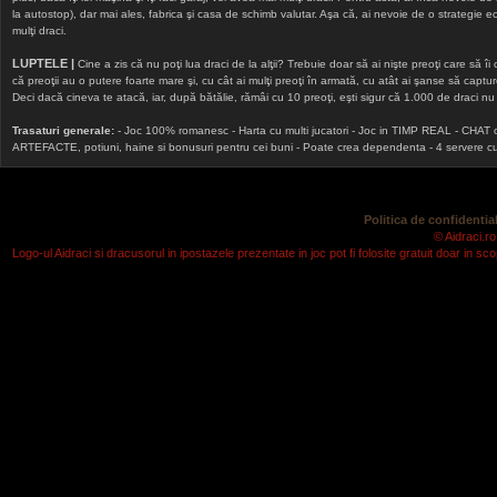
la autostop), dar mai ales, fabrica şi casa de schimb valutar. Aşa că, ai nevoie de o strategie echi
mulţi draci.
LUPTELE |
Cine a zis că nu poţi lua draci de la alţii? Trebuie doar să ai nişte preoţi care să îi
că preoţii au o putere foarte mare şi, cu cât ai mulţi preoţi în armată, cu atât ai şanse să cap
Deci dacă cineva te atacă, iar, după bătălie, rămâi cu 10 preoţi, eşti sigur că 1.000 de draci nu v
Trasaturi generale:
- Joc 100% romanesc - Harta cu multi jucatori - Joc in TIMP REAL - CHAT onlin
ARTEFACTE, potiuni, haine si bonusuri pentru cei buni - Poate crea dependenta - 4 servere cu v
Politica de confidential
© Aidraci.ro
Logo-ul Aidraci si dracusorul in ipostazele prezentate in joc pot fi folosite gratuit doar in 