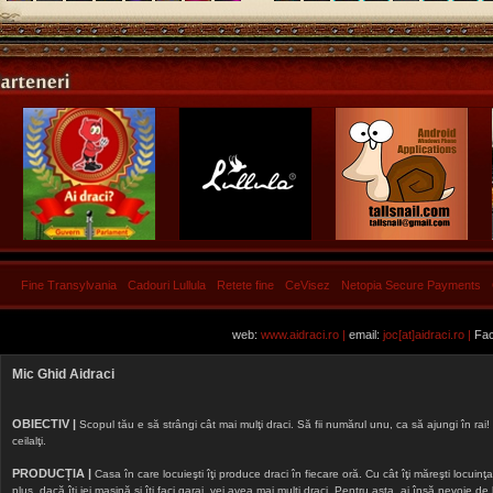
Fine Transylvania
Cadouri Lullula
Retete fine
CeVisez
Netopia Secure Payments
web:
www.aidraci.ro |
email:
joc[at]aidraci.ro |
Fac
Mic Ghid Aidraci
OBIECTIV |
Scopul tău e să strângi cât mai mulţi draci. Să fii numărul unu, ca să ajungi în rai! 
ceilalţi.
PRODUCȚIA |
Casa în care locuieşti îţi produce draci în fiecare oră. Cu cât îţi măreşti locuinţa, 
plus, dacă îţi iei maşină şi îţi faci garaj, vei avea mai mulţi draci. Pentru asta, ai însă nevoie d