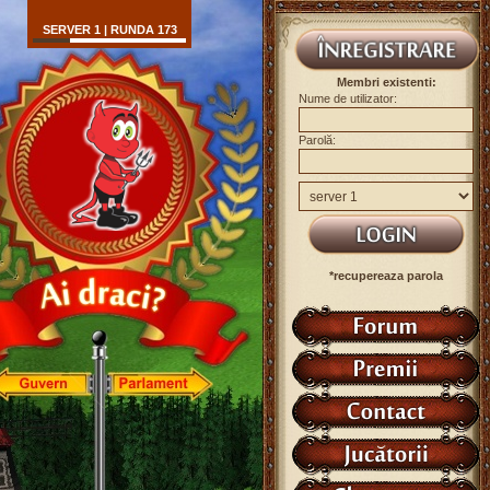
SERVER 1 | RUNDA 173
Membri existenti:
Nume de utilizator:
Parolă:
*recupereaza parola