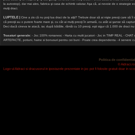
la autostop), dar mai ales, fabrica şi casa de schimb valutar. Aşa că, ai nevoie de o strategie echi
mulţi draci.
LUPTELE |
Cine a zis că nu poţi lua draci de la alţii? Trebuie doar să ai nişte preoţi care să îi
că preoţii au o putere foarte mare şi, cu cât ai mulţi preoţi în armată, cu atât ai şanse să cap
Deci dacă cineva te atacă, iar, după bătălie, rămâi cu 10 preoţi, eşti sigur că 1.000 de draci nu v
Trasaturi generale:
- Joc 100% romanesc - Harta cu multi jucatori - Joc in TIMP REAL - CHAT onlin
ARTEFACTE, potiuni, haine si bonusuri pentru cei buni - Poate crea dependenta - 4 servere cu v
Politica de confidential
© Aidraci.ro
Logo-ul Aidraci si dracusorul in ipostazele prezentate in joc pot fi folosite gratuit doar in 