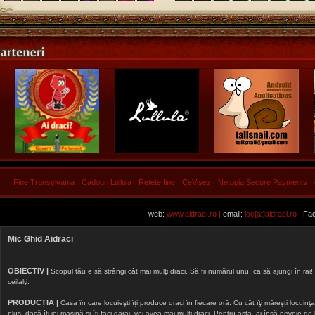
Fine Transylvania
Cadouri Lullula
Retete fine
CeVisez
Netopia Secure Payments
web:
www.aidraci.ro |
email:
joc[at]aidraci.ro |
Fac
Mic Ghid Aidraci
OBIECTIV |
Scopul tău e să strângi cât mai mulţi draci. Să fii numărul unu, ca să ajungi în rai! 
ceilalţi.
PRODUCȚIA |
Casa în care locuieşti îţi produce draci în fiecare oră. Cu cât îţi măreşti locuinţa, 
plus, dacă îţi iei maşină şi îţi faci garaj, vei avea mai mulţi draci. Pentru asta, ai însă nevoie d