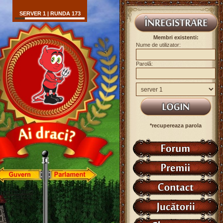
SERVER 1 | RUNDA 173
Membri existenti:
Nume de utilizator:
Parolă:
*recupereaza parola