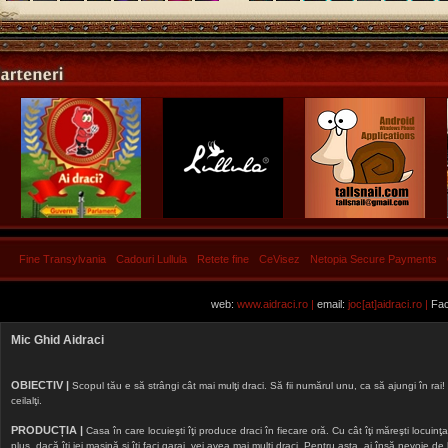
Fine Transylvania
Cadouri Lullula
Retete fine
CeVisez
Netopia Secure Payments
web:
www.aidraci.ro |
email:
joc[at]aidraci.ro |
Fac
Mic Ghid Aidraci
OBIECTIV |
Scopul tău e să strângi cât mai mulţi draci. Să fii numărul unu, ca să ajungi în rai! 
ceilalţi.
PRODUCȚIA |
Casa în care locuieşti îţi produce draci în fiecare oră. Cu cât îţi măreşti locuinţa, 
plus, dacă îţi iei maşină şi îţi faci garaj, vei avea mai mulţi draci. Pentru asta, ai însă nevoie d