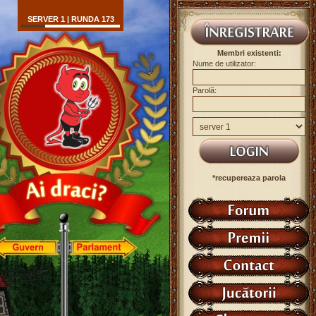
SERVER 1 | RUNDA 173
Membri existenti:
Nume de utilizator:
Parolă:
*recupereaza parola