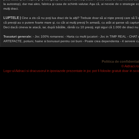
la autostop), dar mai ales, fabrica şi casa de schimb valutar. Aşa că, ai nevoie de o strategie echi
mulţi draci.
LUPTELE |
Cine a zis că nu poţi lua draci de la alţii? Trebuie doar să ai nişte preoţi care să îi
că preoţii au o putere foarte mare şi, cu cât ai mulţi preoţi în armată, cu atât ai şanse să cap
Deci dacă cineva te atacă, iar, după bătălie, rămâi cu 10 preoţi, eşti sigur că 1.000 de draci nu v
Trasaturi generale:
- Joc 100% romanesc - Harta cu multi jucatori - Joc in TIMP REAL - CHAT onlin
ARTEFACTE, potiuni, haine si bonusuri pentru cei buni - Poate crea dependenta - 4 servere cu v
Politica de confidential
© Aidraci.ro
Logo-ul Aidraci si dracusorul in ipostazele prezentate in joc pot fi folosite gratuit doar in 