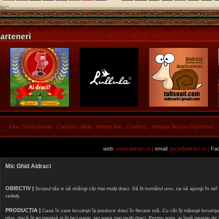
Fine Transylvania
Cadouri Lullula
Retete fine
CeVisez
Netopia Secure Payments
web:
www.aidraci.ro |
email:
joc[at]aidraci.ro |
Fac
Mic Ghid Aidraci
OBIECTIV |
Scopul tău e să strângi cât mai mulţi draci. Să fii numărul unu, ca să ajungi în rai! 
ceilalţi.
PRODUCȚIA |
Casa în care locuieşti îţi produce draci în fiecare oră. Cu cât îţi măreşti locuinţa, 
plus, dacă îţi iei maşină şi îţi faci garaj, vei avea mai mulţi draci. Pentru asta, ai însă nevoie d