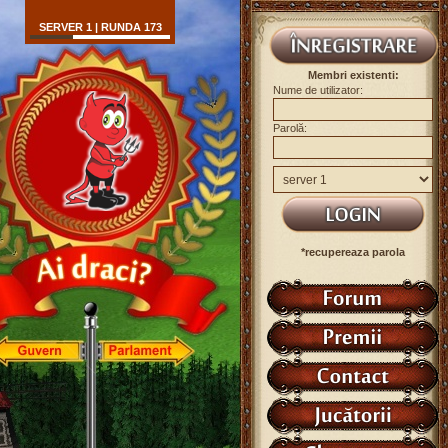
SERVER 1 | RUNDA 173
Membri existenti:
Nume de utilizator:
Parolă:
*recupereaza parola