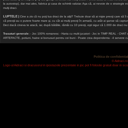
la autostop), dar mai ales, fabrica şi casa de schimb valutar. Aşa că, ai nevoie de o strategie echi
mulţi draci.
LUPTELE |
Cine a zis că nu poţi lua draci de la alţii? Trebuie doar să ai nişte preoţi care să îi
că preoţii au o putere foarte mare şi, cu cât ai mulţi preoţi în armată, cu atât ai şanse să cap
Deci dacă cineva te atacă, iar, după bătălie, rămâi cu 10 preoţi, eşti sigur că 1.000 de draci nu v
Trasaturi generale:
- Joc 100% romanesc - Harta cu multi jucatori - Joc in TIMP REAL - CHAT onlin
ARTEFACTE, potiuni, haine si bonusuri pentru cei buni - Poate crea dependenta - 4 servere cu v
Politica de confidential
© Aidraci.ro
Logo-ul Aidraci si dracusorul in ipostazele prezentate in joc pot fi folosite gratuit doar in 