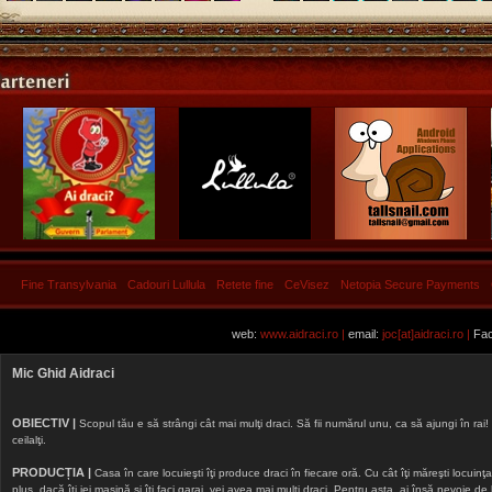
Fine Transylvania
Cadouri Lullula
Retete fine
CeVisez
Netopia Secure Payments
web:
www.aidraci.ro |
email:
joc[at]aidraci.ro |
Fac
Mic Ghid Aidraci
OBIECTIV |
Scopul tău e să strângi cât mai mulţi draci. Să fii numărul unu, ca să ajungi în rai! 
ceilalţi.
PRODUCȚIA |
Casa în care locuieşti îţi produce draci în fiecare oră. Cu cât îţi măreşti locuinţa, 
plus, dacă îţi iei maşină şi îţi faci garaj, vei avea mai mulţi draci. Pentru asta, ai însă nevoie d