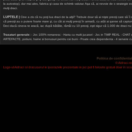
la autostop), dar mai ales, fabrica şi casa de schimb valutar. Aşa că, ai nevoie de o strategie echi
mulţi draci.
LUPTELE |
Cine a zis că nu poţi lua draci de la alţii? Trebuie doar să ai nişte preoţi care să îi
că preoţii au o putere foarte mare şi, cu cât ai mulţi preoţi în armată, cu atât ai şanse să cap
Deci dacă cineva te atacă, iar, după bătălie, rămâi cu 10 preoţi, eşti sigur că 1.000 de draci nu v
Trasaturi generale:
- Joc 100% romanesc - Harta cu multi jucatori - Joc in TIMP REAL - CHAT onlin
ARTEFACTE, potiuni, haine si bonusuri pentru cei buni - Poate crea dependenta - 4 servere cu v
Politica de confidential
© Aidraci.ro
Logo-ul Aidraci si dracusorul in ipostazele prezentate in joc pot fi folosite gratuit doar in 