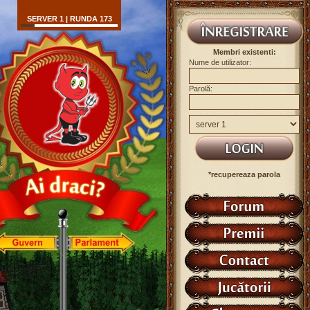
SERVER 1 | RUNDA 173
Membri existenti:
Nume de utilizator:
Parolă:
*recupereaza parola