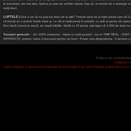
la autostop), dar mai ales, fabrica şi casa de schimb valutar. Aşa că, ai nevoie de o strategie echi
mulţi draci.
LUPTELE |
Cine a zis că nu poţi lua draci de la alţii? Trebuie doar să ai nişte preoţi care să îi
că preoţii au o putere foarte mare şi, cu cât ai mulţi preoţi în armată, cu atât ai şanse să cap
Deci dacă cineva te atacă, iar, după bătălie, rămâi cu 10 preoţi, eşti sigur că 1.000 de draci nu v
Trasaturi generale:
- Joc 100% romanesc - Harta cu multi jucatori - Joc in TIMP REAL - CHAT onlin
ARTEFACTE, potiuni, haine si bonusuri pentru cei buni - Poate crea dependenta - 4 servere cu v
Politica de confidential
© Aidraci.ro
Logo-ul Aidraci si dracusorul in ipostazele prezentate in joc pot fi folosite gratuit doar in 