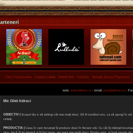
Fine Transylvania
Cadouri Lullula
Retete fine
CeVisez
Netopia Secure Payments
web:
www.aidraci.ro |
email:
joc[at]aidraci.ro |
Fac
Mic Ghid Aidraci
OBIECTIV |
Scopul tău e să strângi cât mai mulţi draci. Să fii numărul unu, ca să ajungi în rai! 
ceilalţi.
PRODUCȚIA |
Casa în care locuieşti îţi produce draci în fiecare oră. Cu cât îţi măreşti locuinţa, 
plus, dacă îţi iei maşină şi îţi faci garaj, vei avea mai mulţi draci. Pentru asta, ai însă nevoie d