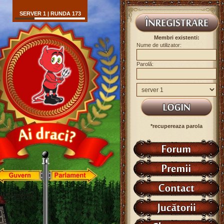
SERVER 1 | RUNDA 173
Membri existenti:
Nume de utilizator:
Parolă:
*recupereaza parola