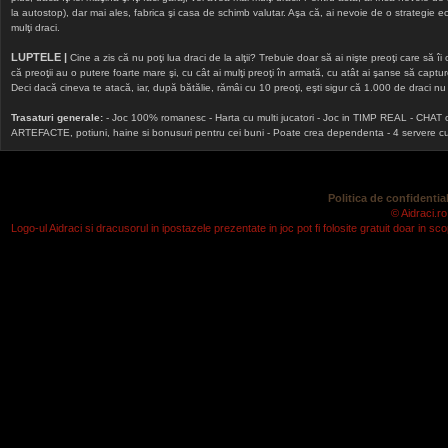
la autostop), dar mai ales, fabrica şi casa de schimb valutar. Aşa că, ai nevoie de o strategie echi
mulţi draci.
LUPTELE |
Cine a zis că nu poţi lua draci de la alţii? Trebuie doar să ai nişte preoţi care să îi
că preoţii au o putere foarte mare şi, cu cât ai mulţi preoţi în armată, cu atât ai şanse să cap
Deci dacă cineva te atacă, iar, după bătălie, rămâi cu 10 preoţi, eşti sigur că 1.000 de draci nu v
Trasaturi generale:
- Joc 100% romanesc - Harta cu multi jucatori - Joc in TIMP REAL - CHAT onlin
ARTEFACTE, potiuni, haine si bonusuri pentru cei buni - Poate crea dependenta - 4 servere cu v
Politica de confidential
© Aidraci.ro
Logo-ul Aidraci si dracusorul in ipostazele prezentate in joc pot fi folosite gratuit doar in 