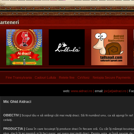
Fine Transylvania
Cadouri Lullula
Retete fine
CeVisez
Netopia Secure Payments
web:
www.aidraci.ro |
email:
joc[at]aidraci.ro |
Fac
Mic Ghid Aidraci
OBIECTIV |
Scopul tău e să strângi cât mai mulţi draci. Să fii numărul unu, ca să ajungi în rai! 
ceilalţi.
PRODUCȚIA |
Casa în care locuieşti îţi produce draci în fiecare oră. Cu cât îţi măreşti locuinţa, 
plus, dacă îţi iei maşină şi îţi faci garaj, vei avea mai mulţi draci. Pentru asta, ai însă nevoie d