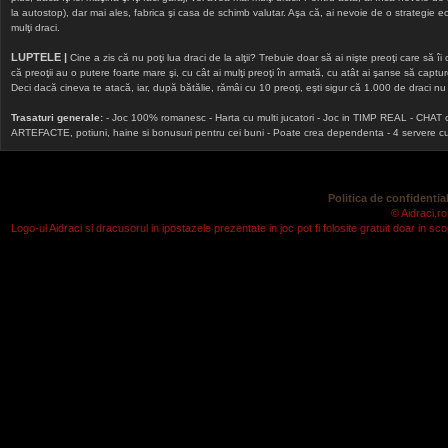
la autostop), dar mai ales, fabrica şi casa de schimb valutar. Aşa că, ai nevoie de o strategie echi
mulţi draci.
LUPTELE |
Cine a zis că nu poţi lua draci de la alţii? Trebuie doar să ai nişte preoţi care să îi
că preoţii au o putere foarte mare şi, cu cât ai mulţi preoţi în armată, cu atât ai şanse să cap
Deci dacă cineva te atacă, iar, după bătălie, rămâi cu 10 preoţi, eşti sigur că 1.000 de draci nu v
Trasaturi generale:
- Joc 100% romanesc - Harta cu multi jucatori - Joc in TIMP REAL - CHAT onlin
ARTEFACTE, potiuni, haine si bonusuri pentru cei buni - Poate crea dependenta - 4 servere cu v
Politica de confidential
© Aidraci.ro
Logo-ul Aidraci si dracusorul in ipostazele prezentate in joc pot fi folosite gratuit doar in 