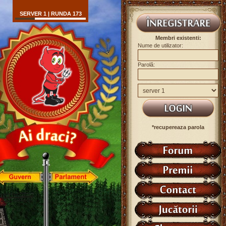
SERVER 1 | RUNDA 173
Membri existenti:
Nume de utilizator:
Parolă:
*recupereaza parola