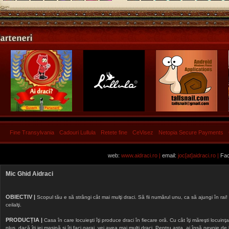
Fine Transylvania
Cadouri Lullula
Retete fine
CeVisez
Netopia Secure Payments
web:
www.aidraci.ro |
email:
joc[at]aidraci.ro |
Fac
Mic Ghid Aidraci
OBIECTIV |
Scopul tău e să strângi cât mai mulţi draci. Să fii numărul unu, ca să ajungi în rai! 
ceilalţi.
PRODUCȚIA |
Casa în care locuieşti îţi produce draci în fiecare oră. Cu cât îţi măreşti locuinţa, 
plus, dacă îţi iei maşină şi îţi faci garaj, vei avea mai mulţi draci. Pentru asta, ai însă nevoie d