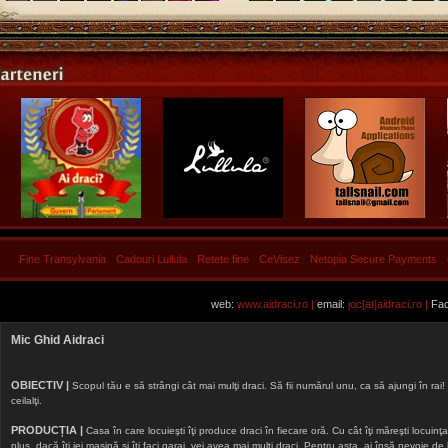
Fine Transylvania
Cadouri Lullula
Retete fine
CeVisez
Netopia Secure Payments
web:
www.aidraci.ro |
email:
joc[at]aidraci.ro |
Fac
Mic Ghid Aidraci
OBIECTIV |
Scopul tău e să strângi cât mai mulţi draci. Să fii numărul unu, ca să ajungi în rai! 
ceilalţi.
PRODUCȚIA |
Casa în care locuieşti îţi produce draci în fiecare oră. Cu cât îţi măreşti locuinţa, 
plus, dacă îţi iei maşină şi îţi faci garaj, vei avea mai mulţi draci. Pentru asta, ai însă nevoie d