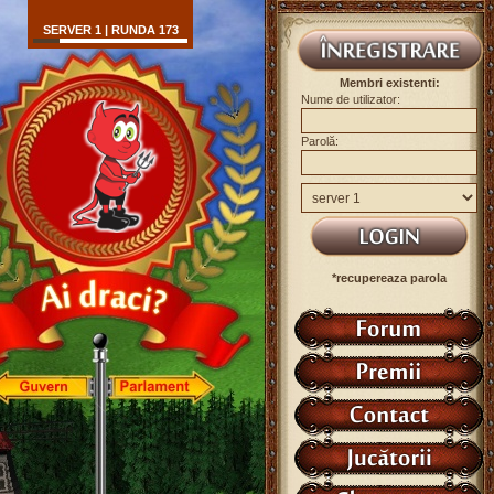
SERVER 1 | RUNDA 173
Membri existenti:
Nume de utilizator:
Parolă:
*recupereaza parola