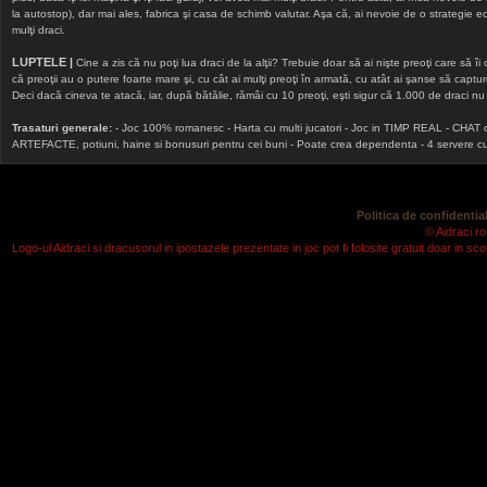
la autostop), dar mai ales, fabrica şi casa de schimb valutar. Aşa că, ai nevoie de o strategie echi
mulţi draci.
LUPTELE |
Cine a zis că nu poţi lua draci de la alţii? Trebuie doar să ai nişte preoţi care să îi
că preoţii au o putere foarte mare şi, cu cât ai mulţi preoţi în armată, cu atât ai şanse să cap
Deci dacă cineva te atacă, iar, după bătălie, rămâi cu 10 preoţi, eşti sigur că 1.000 de draci nu v
Trasaturi generale:
- Joc 100% romanesc - Harta cu multi jucatori - Joc in TIMP REAL - CHAT onlin
ARTEFACTE, potiuni, haine si bonusuri pentru cei buni - Poate crea dependenta - 4 servere cu v
Politica de confidential
© Aidraci.ro
Logo-ul Aidraci si dracusorul in ipostazele prezentate in joc pot fi folosite gratuit doar in 