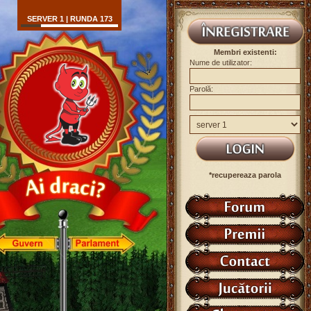
SERVER 1 | RUNDA 173
Membri existenti:
Nume de utilizator:
Parolă:
*recupereaza parola