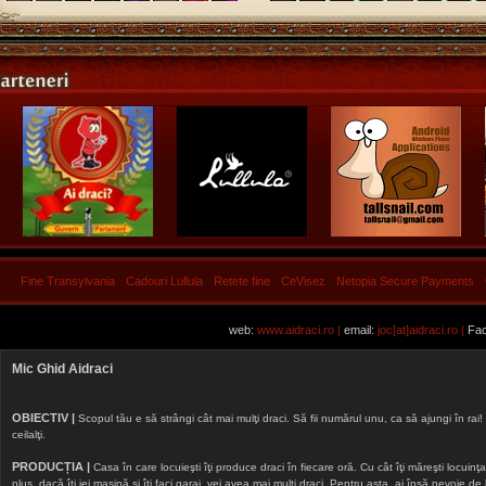
Fine Transylvania
Cadouri Lullula
Retete fine
CeVisez
Netopia Secure Payments
web:
www.aidraci.ro |
email:
joc[at]aidraci.ro |
Fac
Mic Ghid Aidraci
OBIECTIV |
Scopul tău e să strângi cât mai mulţi draci. Să fii numărul unu, ca să ajungi în rai! 
ceilalţi.
PRODUCȚIA |
Casa în care locuieşti îţi produce draci în fiecare oră. Cu cât îţi măreşti locuinţa, 
plus, dacă îţi iei maşină şi îţi faci garaj, vei avea mai mulţi draci. Pentru asta, ai însă nevoie d