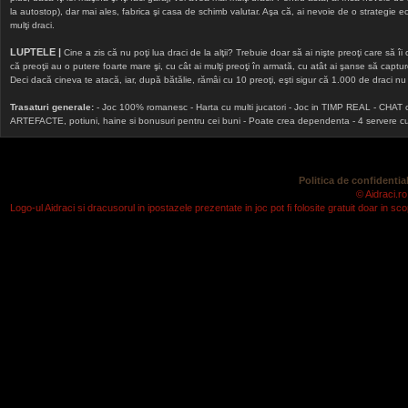
la autostop), dar mai ales, fabrica şi casa de schimb valutar. Aşa că, ai nevoie de o strategie echi
mulţi draci.
LUPTELE |
Cine a zis că nu poţi lua draci de la alţii? Trebuie doar să ai nişte preoţi care să îi
că preoţii au o putere foarte mare şi, cu cât ai mulţi preoţi în armată, cu atât ai şanse să cap
Deci dacă cineva te atacă, iar, după bătălie, rămâi cu 10 preoţi, eşti sigur că 1.000 de draci nu v
Trasaturi generale:
- Joc 100% romanesc - Harta cu multi jucatori - Joc in TIMP REAL - CHAT onlin
ARTEFACTE, potiuni, haine si bonusuri pentru cei buni - Poate crea dependenta - 4 servere cu v
Politica de confidential
© Aidraci.ro
Logo-ul Aidraci si dracusorul in ipostazele prezentate in joc pot fi folosite gratuit doar in 