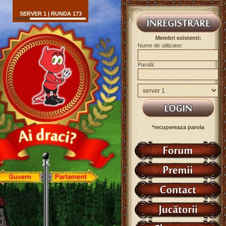
SERVER 1 | RUNDA 173
Membri existenti:
Nume de utilizator:
Parolă:
*recupereaza parola