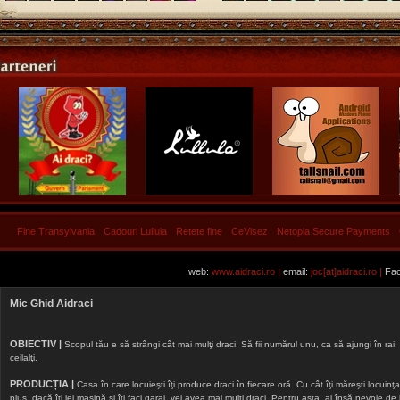
Fine Transylvania
Cadouri Lullula
Retete fine
CeVisez
Netopia Secure Payments
web:
www.aidraci.ro |
email:
joc[at]aidraci.ro |
Fac
Mic Ghid Aidraci
OBIECTIV |
Scopul tău e să strângi cât mai mulţi draci. Să fii numărul unu, ca să ajungi în rai! 
ceilalţi.
PRODUCȚIA |
Casa în care locuieşti îţi produce draci în fiecare oră. Cu cât îţi măreşti locuinţa, 
plus, dacă îţi iei maşină şi îţi faci garaj, vei avea mai mulţi draci. Pentru asta, ai însă nevoie d