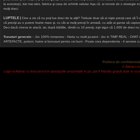
la autostop), dar mai ales, fabrica şi casa de schimb valutar. Aşa că, ai nevoie de o strategie echi
mulţi draci.
LUPTELE |
Cine a zis că nu poţi lua draci de la alţii? Trebuie doar să ai nişte preoţi care să îi
că preoţii au o putere foarte mare şi, cu cât ai mulţi preoţi în armată, cu atât ai şanse să cap
Deci dacă cineva te atacă, iar, după bătălie, rămâi cu 10 preoţi, eşti sigur că 1.000 de draci nu v
Trasaturi generale:
- Joc 100% romanesc - Harta cu multi jucatori - Joc in TIMP REAL - CHAT onlin
ARTEFACTE, potiuni, haine si bonusuri pentru cei buni - Poate crea dependenta - 4 servere cu v
Politica de confidential
© Aidraci.ro
Logo-ul Aidraci si dracusorul in ipostazele prezentate in joc pot fi folosite gratuit doar in 