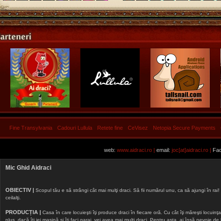
Fine Transylvania
Cadouri Lullula
Retete fine
CeVisez
Netopia Secure Payments
web:
www.aidraci.ro |
email:
joc[at]aidraci.ro |
Fac
Mic Ghid Aidraci
OBIECTIV |
Scopul tău e să strângi cât mai mulţi draci. Să fii numărul unu, ca să ajungi în rai! 
ceilalţi.
PRODUCȚIA |
Casa în care locuieşti îţi produce draci în fiecare oră. Cu cât îţi măreşti locuinţa, 
plus, dacă îţi iei maşină şi îţi faci garaj, vei avea mai mulţi draci. Pentru asta, ai însă nevoie d