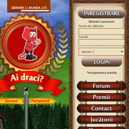
SERVER 1 | RUNDA 173
Membri existenti:
Nume de utilizator:
Parolă:
*recupereaza parola