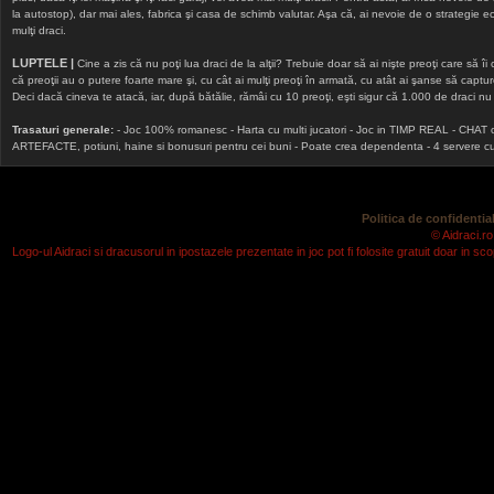
la autostop), dar mai ales, fabrica şi casa de schimb valutar. Aşa că, ai nevoie de o strategie echi
mulţi draci.
LUPTELE |
Cine a zis că nu poţi lua draci de la alţii? Trebuie doar să ai nişte preoţi care să îi
că preoţii au o putere foarte mare şi, cu cât ai mulţi preoţi în armată, cu atât ai şanse să cap
Deci dacă cineva te atacă, iar, după bătălie, rămâi cu 10 preoţi, eşti sigur că 1.000 de draci nu v
Trasaturi generale:
- Joc 100% romanesc - Harta cu multi jucatori - Joc in TIMP REAL - CHAT onlin
ARTEFACTE, potiuni, haine si bonusuri pentru cei buni - Poate crea dependenta - 4 servere cu v
Politica de confidential
© Aidraci.ro
Logo-ul Aidraci si dracusorul in ipostazele prezentate in joc pot fi folosite gratuit doar in 