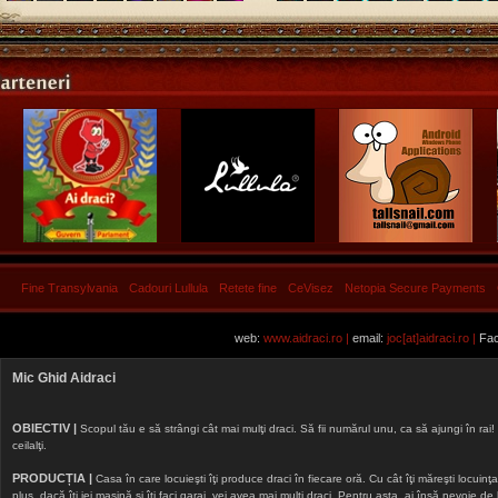
Fine Transylvania
Cadouri Lullula
Retete fine
CeVisez
Netopia Secure Payments
web:
www.aidraci.ro |
email:
joc[at]aidraci.ro |
Fac
Mic Ghid Aidraci
OBIECTIV |
Scopul tău e să strângi cât mai mulţi draci. Să fii numărul unu, ca să ajungi în rai! 
ceilalţi.
PRODUCȚIA |
Casa în care locuieşti îţi produce draci în fiecare oră. Cu cât îţi măreşti locuinţa, 
plus, dacă îţi iei maşină şi îţi faci garaj, vei avea mai mulţi draci. Pentru asta, ai însă nevoie d