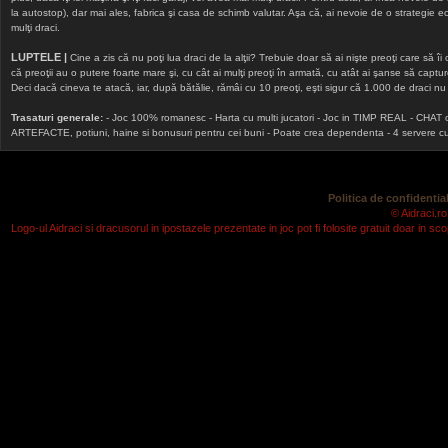
la autostop), dar mai ales, fabrica şi casa de schimb valutar. Aşa că, ai nevoie de o strategie echi
mulţi draci.
LUPTELE |
Cine a zis că nu poţi lua draci de la alţii? Trebuie doar să ai nişte preoţi care să îi
că preoţii au o putere foarte mare şi, cu cât ai mulţi preoţi în armată, cu atât ai şanse să cap
Deci dacă cineva te atacă, iar, după bătălie, rămâi cu 10 preoţi, eşti sigur că 1.000 de draci nu v
Trasaturi generale:
- Joc 100% romanesc - Harta cu multi jucatori - Joc in TIMP REAL - CHAT onlin
ARTEFACTE, potiuni, haine si bonusuri pentru cei buni - Poate crea dependenta - 4 servere cu v
Politica de confidential
© Aidraci.ro
Logo-ul Aidraci si dracusorul in ipostazele prezentate in joc pot fi folosite gratuit doar in 