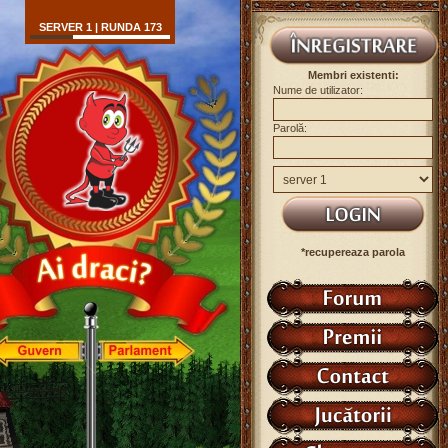
SERVER 1 | RUNDA 173
Membri existenti:
Nume de utilizator:
Parolă:
*recupereaza parola