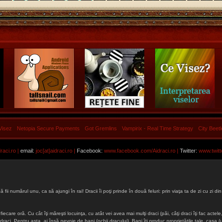
Visez
Netopia Secure Payments
Got Gremlins
Vampirix - Real Time Strategy
City Beet
aci.ro |
email:
joc[at]aidraci.ro |
Facebook:
www.facebook.com/Aidraci.ro
|
Twitter:
www.twitt
ă fii numărul unu, ca să ajungi în rai! Dracii îi poţi prinde în două feluri: prin viaţa ta de zi cu zi
iecare oră. Cu cât îţi măreşti locuinţa, cu atât vei avea mai mulţi draci (păi, câţi draci îţi fac actele, 
lţi draci. Pentru asta, ai însă nevoie de bani (ochii dracului). Bani îţi produc proprietăţile tale, cas