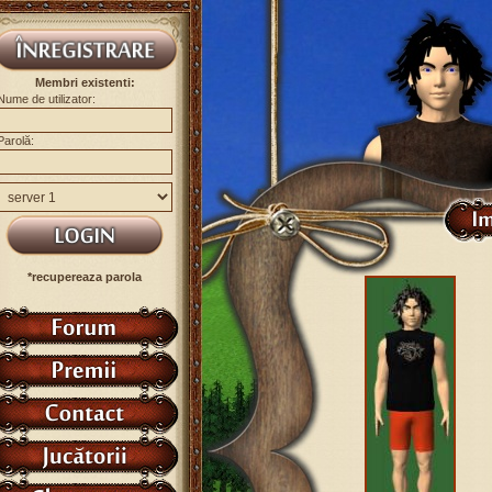
Membri existenti:
Nume de utilizator:
Parolă:
*recupereaza parola