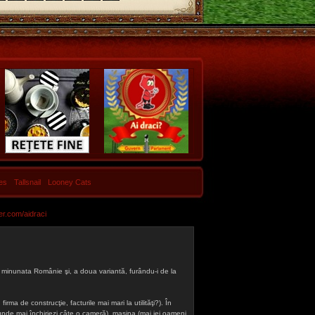
les
Tallsnail
Looney Cats
er.com/aidraci
 din minunata Românie şi, a doua variantă, furându-i de la
firma de construcţie, facturile mai mari la utilităţi?). În
a (unde mai închiriezi câte o cameră), maşina (mai iei oameni