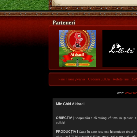
Fine Transylvania
Cadouri Lullula
Retete fine
Ce
web:
www.aidr
Mic Ghid Aidraci
OBIECTIV |
Scopul tău e să strângi cât mai mulţi draci. S
ceilalţi.
PRODUCȚIA |
Casa în care locuieşti îţi produce draci în f
plus, dacă îţi iei maşină şi îţi faci garaj, vei avea mai mu