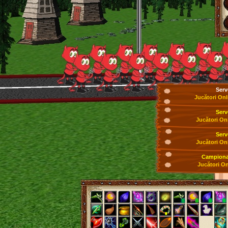
Serv
Jucători Onl
Serv
Jucători On
Serv
Jucători On
Campionat
Jucători On