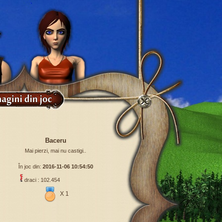
Baceru
Mai pierzi, mai nu castigi..
În joc din:
2016-11-06 10:54:50
draci : 102.454
X 1