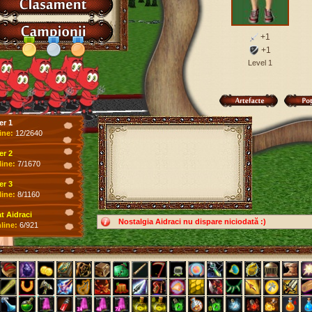
+1
+1
Level 1
er 1
ine:
12/2640
er 2
line:
7/1670
er 3
line:
8/1160
 Aidraci
Nostalgia Aidraci nu dispare niciodată :)
line:
6/921