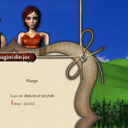
Floryn
În joc din:
2016-10-17 13:17:00
draci : 122.610