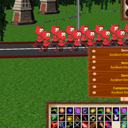
Serv
Jucători Onl
Serv
Jucători On
Serv
Jucători On
Campionat
Jucători On