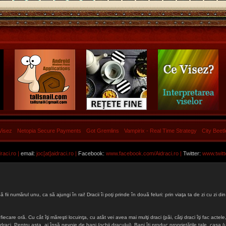
Visez
Netopia Secure Payments
Got Gremlins
Vampirix - Real Time Strategy
City Beet
aci.ro |
email:
joc[at]aidraci.ro |
Facebook:
www.facebook.com/Aidraci.ro
|
Twitter:
www.twitt
ă fii numărul unu, ca să ajungi în rai! Dracii îi poţi prinde în două feluri: prin viaţa ta de zi cu zi
iecare oră. Cu cât îţi măreşti locuinţa, cu atât vei avea mai mulţi draci (păi, câţi draci îţi fac actele, 
lţi draci. Pentru asta, ai însă nevoie de bani (ochii dracului). Bani îţi produc proprietăţile tale, cas