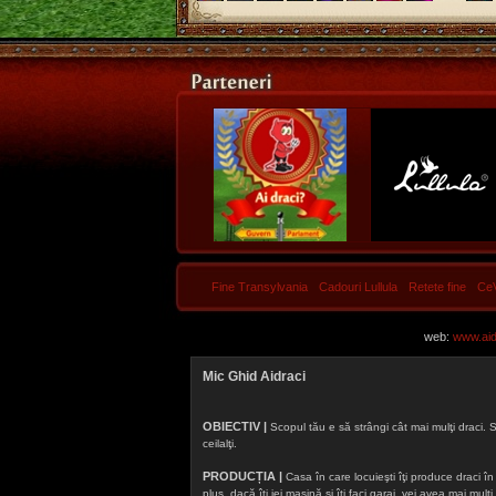
Fine Transylvania
Cadouri Lullula
Retete fine
Ce
web:
www.aidr
Mic Ghid Aidraci
OBIECTIV |
Scopul tău e să strângi cât mai mulţi draci. S
ceilalţi.
PRODUCȚIA |
Casa în care locuieşti îţi produce draci în f
plus, dacă îţi iei maşină şi îţi faci garaj, vei avea mai mu