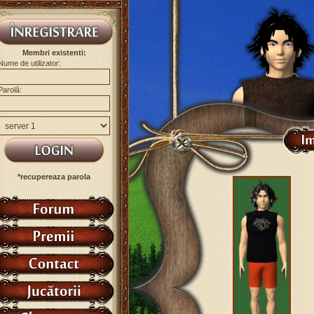
Membri existenti:
Nume de utilizator:
Parolă:
*recupereaza parola