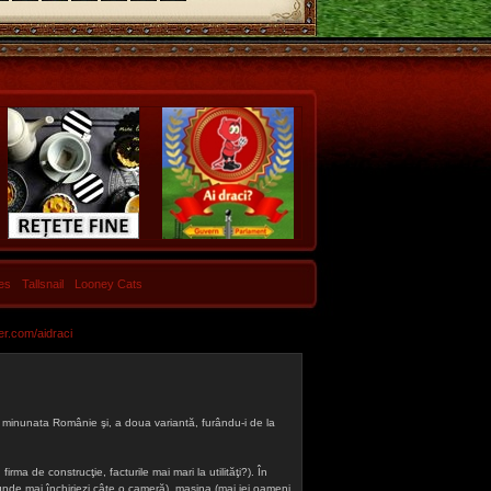
les
Tallsnail
Looney Cats
er.com/aidraci
 din minunata Românie şi, a doua variantă, furându-i de la
firma de construcţie, facturile mai mari la utilităţi?). În
a (unde mai închiriezi câte o cameră), maşina (mai iei oameni