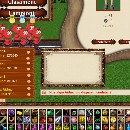
+1
+1
Level 1
er 1
ine:
12/2640
er 2
line:
9/1670
er 3
line:
8/1160
 Aidraci
Nostalgia Aidraci nu dispare niciodată :)
line:
4/921