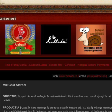
Fine Transylvania
Cadouri Lullula
Retete fine
CeVisez
Netopia Secure Payments
web:
www.aidraci.ro |
email:
joc[at]aidraci.ro |
Fac
Mic Ghid Aidraci
OBIECTIV |
Scopul tău e să strângi cât mai mulţi draci. Să fii numărul unu, ca să ajungi în rai! 
ceilalţi.
PRODUCȚIA |
Casa în care locuieşti îţi produce draci în fiecare oră. Cu cât îţi măreşti locuinţa, 
plus, dacă îţi iei maşină şi îţi faci garaj, vei avea mai mulţi draci. Pentru asta, ai însă nevoie d