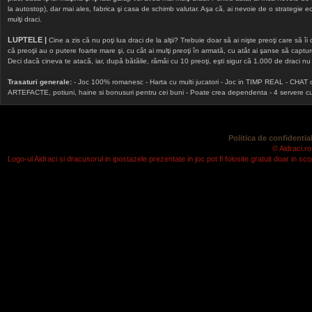
la autostop), dar mai ales, fabrica şi casa de schimb valutar. Aşa că, ai nevoie de o strategie echi
mulţi draci.
LUPTELE |
Cine a zis că nu poţi lua draci de la alţii? Trebuie doar să ai nişte preoţi care să îi
că preoţii au o putere foarte mare şi, cu cât ai mulţi preoţi în armată, cu atât ai şanse să cap
Deci dacă cineva te atacă, iar, după bătălie, rămâi cu 10 preoţi, eşti sigur că 1.000 de draci nu v
Trasaturi generale:
- Joc 100% romanesc - Harta cu multi jucatori - Joc in TIMP REAL - CHAT onlin
ARTEFACTE, potiuni, haine si bonusuri pentru cei buni - Poate crea dependenta - 4 servere cu v
Politica de confidential
© Aidraci.ro
Logo-ul Aidraci si dracusorul in ipostazele prezentate in joc pot fi folosite gratuit doar in 