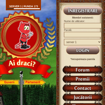
SERVER 1 | RUNDA 173
Membri existenti:
Nume de utilizator:
Parolă:
*recupereaza parola