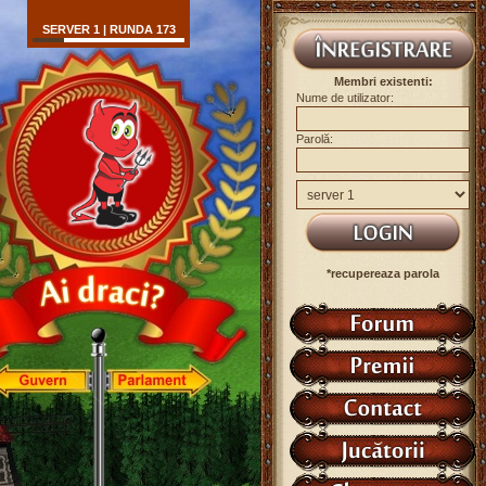
SERVER 1 | RUNDA 173
Membri existenti:
Nume de utilizator:
Parolă:
*recupereaza parola