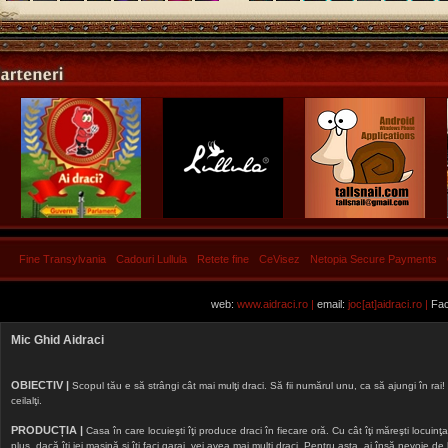
Fine Transylvania
Cadouri Lullula
Retete fine
CeVisez
Netopia Secure Payments
web:
www.aidraci.ro |
email:
joc[at]aidraci.ro |
Fac
Mic Ghid Aidraci
OBIECTIV |
Scopul tău e să strângi cât mai mulţi draci. Să fii numărul unu, ca să ajungi în rai! 
ceilalţi.
PRODUCȚIA |
Casa în care locuieşti îţi produce draci în fiecare oră. Cu cât îţi măreşti locuinţa, 
plus, dacă îţi iei maşină şi îţi faci garaj, vei avea mai mulţi draci. Pentru asta, ai însă nevoie d