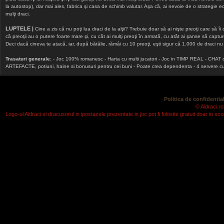
la autostop), dar mai ales, fabrica şi casa de schimb valutar. Aşa că, ai nevoie de o strategie echi
mulţi draci.
LUPTELE |
Cine a zis că nu poţi lua draci de la alţii? Trebuie doar să ai nişte preoţi care să îi
că preoţii au o putere foarte mare şi, cu cât ai mulţi preoţi în armată, cu atât ai şanse să cap
Deci dacă cineva te atacă, iar, după bătălie, rămâi cu 10 preoţi, eşti sigur că 1.000 de draci nu v
Trasaturi generale:
- Joc 100% romanesc - Harta cu multi jucatori - Joc in TIMP REAL - CHAT onlin
ARTEFACTE, potiuni, haine si bonusuri pentru cei buni - Poate crea dependenta - 4 servere cu v
Politica de confidential
© Aidraci.ro
Logo-ul Aidraci si dracusorul in ipostazele prezentate in joc pot fi folosite gratuit doar in 