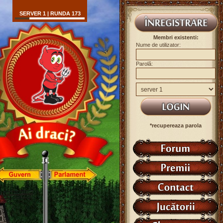
SERVER 1 | RUNDA 173
Membri existenti:
Nume de utilizator:
Parolă:
*recupereaza parola