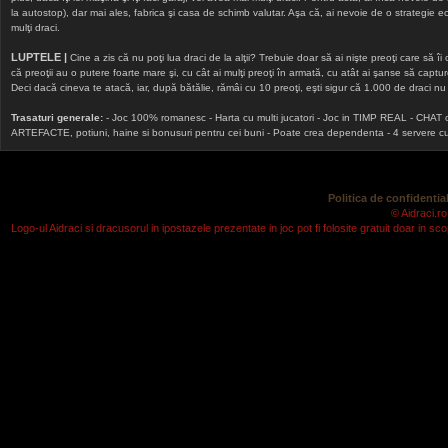
la autostop), dar mai ales, fabrica şi casa de schimb valutar. Aşa că, ai nevoie de o strategie echi
mulţi draci.
LUPTELE |
Cine a zis că nu poţi lua draci de la alţii? Trebuie doar să ai nişte preoţi care să îi
că preoţii au o putere foarte mare şi, cu cât ai mulţi preoţi în armată, cu atât ai şanse să cap
Deci dacă cineva te atacă, iar, după bătălie, rămâi cu 10 preoţi, eşti sigur că 1.000 de draci nu v
Trasaturi generale:
- Joc 100% romanesc - Harta cu multi jucatori - Joc in TIMP REAL - CHAT onlin
ARTEFACTE, potiuni, haine si bonusuri pentru cei buni - Poate crea dependenta - 4 servere cu v
Politica de confidential
© Aidraci.ro
Logo-ul Aidraci si dracusorul in ipostazele prezentate in joc pot fi folosite gratuit doar in 