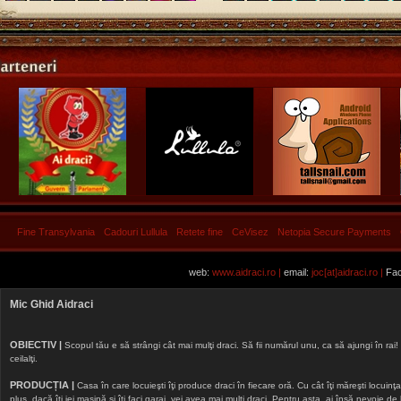
Fine Transylvania
Cadouri Lullula
Retete fine
CeVisez
Netopia Secure Payments
web:
www.aidraci.ro |
email:
joc[at]aidraci.ro |
Fac
Mic Ghid Aidraci
OBIECTIV |
Scopul tău e să strângi cât mai mulţi draci. Să fii numărul unu, ca să ajungi în rai! 
ceilalţi.
PRODUCȚIA |
Casa în care locuieşti îţi produce draci în fiecare oră. Cu cât îţi măreşti locuinţa, 
plus, dacă îţi iei maşină şi îţi faci garaj, vei avea mai mulţi draci. Pentru asta, ai însă nevoie d