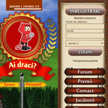
SERVER 1 | RUNDA 173
Membri existenti:
Nume de utilizator:
Parolă:
*recupereaza parola