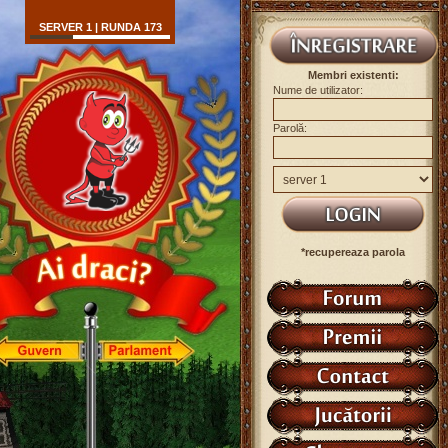
SERVER 1 | RUNDA 173
Membri existenti:
Nume de utilizator:
Parolă:
*recupereaza parola