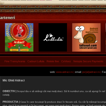
Fine Transylvania
Cadouri Lullula
Retete fine
CeVisez
Netopia Secure Payments
web:
www.aidraci.ro |
email:
joc[at]aidraci.ro |
Fac
Mic Ghid Aidraci
OBIECTIV |
Scopul tău e să strângi cât mai mulţi draci. Să fii numărul unu, ca să ajungi în rai! 
ceilalţi.
PRODUCȚIA |
Casa în care locuieşti îţi produce draci în fiecare oră. Cu cât îţi măreşti locuinţa, 
plus, dacă îţi iei maşină şi îţi faci garaj, vei avea mai mulţi draci. Pentru asta, ai însă nevoie d