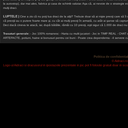
la autostop), dar mai ales, fabrica şi casa de schimb valutar. Aşa că, ai nevoie de o strategie echi
mulţi draci.
LUPTELE |
Cine a zis că nu poţi lua draci de la alţii? Trebuie doar să ai nişte preoţi care să îi
că preoţii au o putere foarte mare şi, cu cât ai mulţi preoţi în armată, cu atât ai şanse să cap
Deci dacă cineva te atacă, iar, după bătălie, rămâi cu 10 preoţi, eşti sigur că 1.000 de draci nu v
Trasaturi generale:
- Joc 100% romanesc - Harta cu multi jucatori - Joc in TIMP REAL - CHAT onlin
ARTEFACTE, potiuni, haine si bonusuri pentru cei buni - Poate crea dependenta - 4 servere cu v
Politica de confidential
© Aidraci.ro
Logo-ul Aidraci si dracusorul in ipostazele prezentate in joc pot fi folosite gratuit doar in 