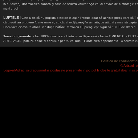
la autostop), dar mai ales, fabrica şi casa de schimb valutar. Aşa că, ai nevoie de o strategie echi
mulţi draci.
LUPTELE |
Cine a zis că nu poţi lua draci de la alţii? Trebuie doar să ai nişte preoţi care să îi
că preoţii au o putere foarte mare şi, cu cât ai mulţi preoţi în armată, cu atât ai şanse să cap
Deci dacă cineva te atacă, iar, după bătălie, rămâi cu 10 preoţi, eşti sigur că 1.000 de draci nu v
Trasaturi generale:
- Joc 100% romanesc - Harta cu multi jucatori - Joc in TIMP REAL - CHAT onlin
ARTEFACTE, potiuni, haine si bonusuri pentru cei buni - Poate crea dependenta - 4 servere cu v
Politica de confidential
© Aidraci.ro
Logo-ul Aidraci si dracusorul in ipostazele prezentate in joc pot fi folosite gratuit doar in 