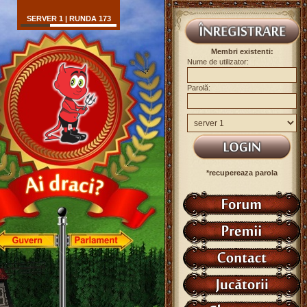
SERVER 1 | RUNDA 173
Membri existenti:
Nume de utilizator:
Parolă:
*recupereaza parola