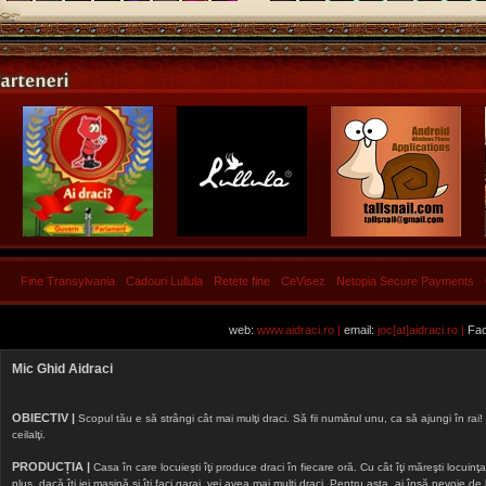
Fine Transylvania
Cadouri Lullula
Retete fine
CeVisez
Netopia Secure Payments
web:
www.aidraci.ro |
email:
joc[at]aidraci.ro |
Fac
Mic Ghid Aidraci
OBIECTIV |
Scopul tău e să strângi cât mai mulţi draci. Să fii numărul unu, ca să ajungi în rai! 
ceilalţi.
PRODUCȚIA |
Casa în care locuieşti îţi produce draci în fiecare oră. Cu cât îţi măreşti locuinţa, 
plus, dacă îţi iei maşină şi îţi faci garaj, vei avea mai mulţi draci. Pentru asta, ai însă nevoie d