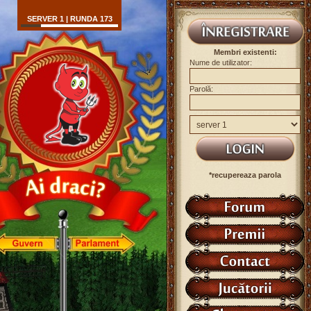
SERVER 1 | RUNDA 173
Membri existenti:
Nume de utilizator:
Parolă:
*recupereaza parola