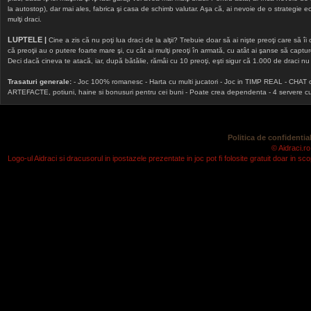
la autostop), dar mai ales, fabrica şi casa de schimb valutar. Aşa că, ai nevoie de o strategie echi
mulţi draci.
LUPTELE |
Cine a zis că nu poţi lua draci de la alţii? Trebuie doar să ai nişte preoţi care să îi
că preoţii au o putere foarte mare şi, cu cât ai mulţi preoţi în armată, cu atât ai şanse să cap
Deci dacă cineva te atacă, iar, după bătălie, rămâi cu 10 preoţi, eşti sigur că 1.000 de draci nu v
Trasaturi generale:
- Joc 100% romanesc - Harta cu multi jucatori - Joc in TIMP REAL - CHAT onlin
ARTEFACTE, potiuni, haine si bonusuri pentru cei buni - Poate crea dependenta - 4 servere cu v
Politica de confidential
© Aidraci.ro
Logo-ul Aidraci si dracusorul in ipostazele prezentate in joc pot fi folosite gratuit doar in 