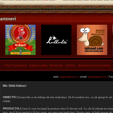
Fine Transylvania
Cadouri Lullula
Retete fine
CeVisez
Netopia Secure Payments
web:
www.aidraci.ro |
email:
joc[at]aidraci.ro |
Fac
Mic Ghid Aidraci
OBIECTIV |
Scopul tău e să strângi cât mai mulţi draci. Să fii numărul unu, ca să ajungi în rai! 
ceilalţi.
PRODUCȚIA |
Casa în care locuieşti îţi produce draci în fiecare oră. Cu cât îţi măreşti locuinţa, 
plus, dacă îţi iei maşină şi îţi faci garaj, vei avea mai mulţi draci. Pentru asta, ai însă nevoie d